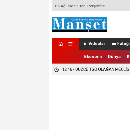
06 Ağustos 2026, Perşembe
12:47 - DÜZCE’DE EVLENECEK ÇİFT
Videolar
Fotoğr
12:47 - FINDIK ÜRETİCİLERİ TETİKTE
Ekonomi
Dünya
K
12:46 - DÜZCE TSO OLAĞAN MECLİS