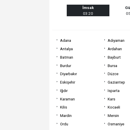
İmsak
Gü
03:20
05
Adana
Adıyaman
Antalya
Ardahan
Batman
Bayburt
Burdur
Bursa
Diyarbakır
Düzce
Eskişehir
Gaziantep
Iğdır
Isparta
Karaman
Kars
Kilis
Kocaeli
Mardin
Mersin
Ordu
Osmaniye