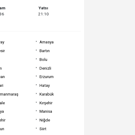
şam
Yatsı
:36
21:10
ray
Amasya
sir
Bartın
Bolu
m
Denizli
can
Erzurum
ri
Hatay
amanmaraş
Karabük
ale
Kırşehir
tya
Manisa
hir
Niğde
un
Siirt