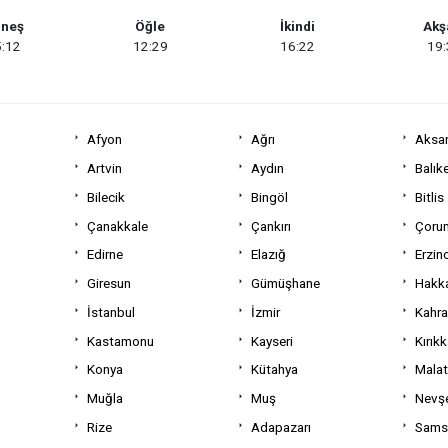
neş
Öğle
İkindi
Ak
:12
12:29
16:22
19
Afyon
Ağrı
Aksa
Artvin
Aydın
Balıke
Bilecik
Bingöl
Bitlis
Çanakkale
Çankırı
Çoru
Edirne
Elazığ
Erzin
Giresun
Gümüşhane
Hakka
İstanbul
İzmir
Kahr
Kastamonu
Kayseri
Kırıkk
Konya
Kütahya
Mala
Muğla
Muş
Nevşe
Rize
Adapazarı
Sams