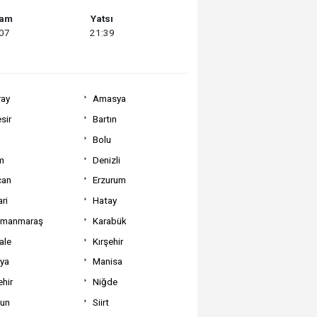
şam
Yatsı
:07
21:39
ray
Amasya
sir
Bartın
Bolu
m
Denizli
can
Erzurum
ri
Hatay
amanmaraş
Karabük
ale
Kırşehir
tya
Manisa
hir
Niğde
un
Siirt