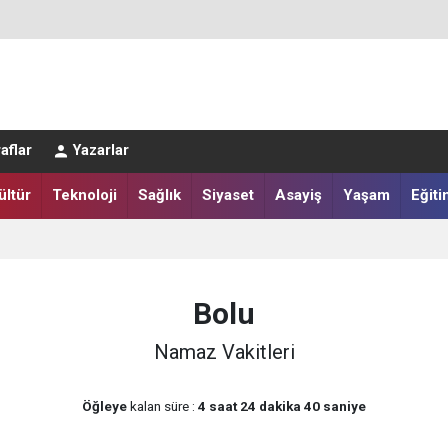
LAR SALAH HEYECANI YAŞADI
aflar
Yazarlar
IĞI HARMANA İNDİ
ültür
Teknoloji
Sağlık
Siyaset
Asayiş
Yaşam
Eğiti
Bolu
Namaz Vakitleri
Öğleye
kalan süre :
4 saat 24 dakika 40 saniye