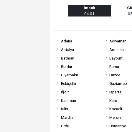
İmsak
Gü
04:01
05
Adana
Adıyaman
Antalya
Ardahan
Batman
Bayburt
Burdur
Bursa
Diyarbakır
Düzce
Eskişehir
Gaziantep
Iğdır
Isparta
Karaman
Kars
Kilis
Kocaeli
Mardin
Mersin
Ordu
Osmaniye