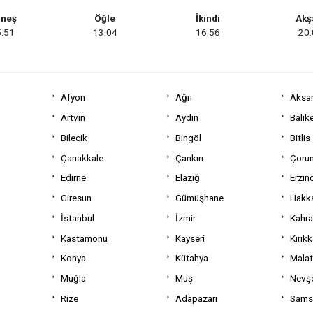
neş
Öğle
İkindi
Ak
:51
13:04
16:56
20
Afyon
Ağrı
Aksa
Artvin
Aydın
Balıke
Bilecik
Bingöl
Bitlis
Çanakkale
Çankırı
Çoru
Edirne
Elazığ
Erzin
Giresun
Gümüşhane
Hakka
İstanbul
İzmir
Kahr
Kastamonu
Kayseri
Kırıkk
Konya
Kütahya
Mala
Muğla
Muş
Nevşe
Rize
Adapazarı
Sams