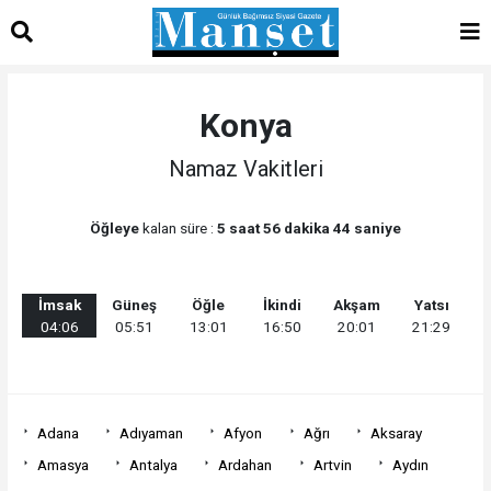
Konya
Namaz Vakitleri
Öğleye
kalan süre :
5 saat 56 dakika 44 saniye
İmsak
Güneş
Öğle
İkindi
Akşam
Yatsı
04:06
05:51
13:01
16:50
20:01
21:29
Adana
Adıyaman
Afyon
Ağrı
Aksaray
Amasya
Antalya
Ardahan
Artvin
Aydın