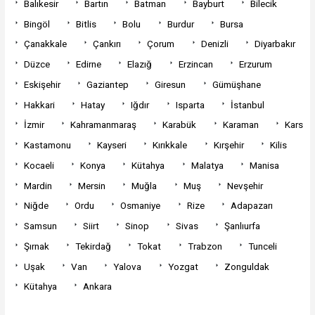
Balıkesir
Bartın
Batman
Bayburt
Bilecik
Bingöl
Bitlis
Bolu
Burdur
Bursa
Çanakkale
Çankırı
Çorum
Denizli
Diyarbakır
Düzce
Edirne
Elazığ
Erzincan
Erzurum
Eskişehir
Gaziantep
Giresun
Gümüşhane
Hakkari
Hatay
Iğdır
Isparta
İstanbul
İzmir
Kahramanmaraş
Karabük
Karaman
Kars
Kastamonu
Kayseri
Kırıkkale
Kırşehir
Kilis
Kocaeli
Konya
Kütahya
Malatya
Manisa
Mardin
Mersin
Muğla
Muş
Nevşehir
Niğde
Ordu
Osmaniye
Rize
Adapazarı
Samsun
Siirt
Sinop
Sivas
Şanlıurfa
Şırnak
Tekirdağ
Tokat
Trabzon
Tunceli
Uşak
Van
Yalova
Yozgat
Zonguldak
Kütahya
Ankara