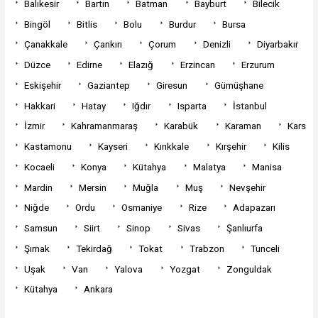
Balıkesir
Bartın
Batman
Bayburt
Bilecik
Bingöl
Bitlis
Bolu
Burdur
Bursa
Çanakkale
Çankırı
Çorum
Denizli
Diyarbakır
Düzce
Edirne
Elazığ
Erzincan
Erzurum
Eskişehir
Gaziantep
Giresun
Gümüşhane
Hakkari
Hatay
Iğdır
Isparta
İstanbul
İzmir
Kahramanmaraş
Karabük
Karaman
Kars
Kastamonu
Kayseri
Kırıkkale
Kırşehir
Kilis
Kocaeli
Konya
Kütahya
Malatya
Manisa
Mardin
Mersin
Muğla
Muş
Nevşehir
Niğde
Ordu
Osmaniye
Rize
Adapazarı
Samsun
Siirt
Sinop
Sivas
Şanlıurfa
Şırnak
Tekirdağ
Tokat
Trabzon
Tunceli
Uşak
Van
Yalova
Yozgat
Zonguldak
Kütahya
Ankara