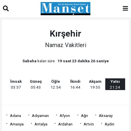
Kırşehir
Namaz Vakitleri
Sabaha
kalan süre :
19 saat 23 dakika 26 saniye
İmsak
Güneş
Öğle
İkindi
Akşam
Yatsı
03:57
05:43
12:54
16:44
19:55
21:24
Adana
Adıyaman
Afyon
Ağrı
Aksaray
Amasya
Antalya
Ardahan
Artvin
Aydın