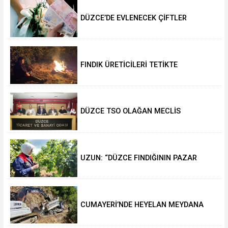
DÜZCE’DE EVLENECEK ÇİFTLER
DESTEKLENİYOR
FINDIK ÜRETİCİLERİ TETİKTE
DÜZCE TSO OLAĞAN MECLİS
TOPLANTISI GERÇEKLEŞTİRİLDİ
UZUN: “DÜZCE FINDIĞININ PAZAR
DEĞERİ KORUNACAK”
CUMAYERİ’NDE HEYELAN MEYDANA
GELDİ