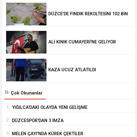
DÜZCE’DE FINDIK REKOLTESİNİ 102 BİN
TON AÇIKLADILAR
ALİ KINIK CUMAYERİ'NE GELİYOR
KAZA UCUZ ATLATILDI
Çok Okunanlar
1.
YIĞILCA'DAKİ OLAYDA YENİ GELİŞME
2.
DÜZCESPOR'DAN 3 İMZA
3.
MELEN ÇAYI’NDA KÜREK ÇEKTİLER