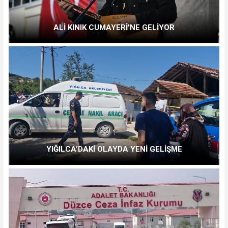
ALİ KINIK CUMAYERİ'NE GELİYOR
YIĞILCA'DAKİ OLAYDA YENİ GELİŞME