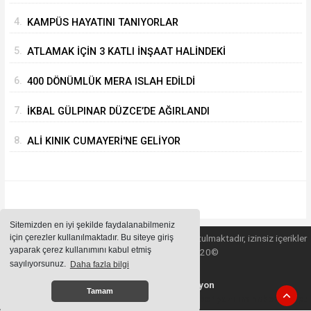
4.
KAMPÜS HAYATINI TANIYORLAR
5.
ATLAMAK İÇİN 3 KATLI İNŞAAT HALİNDEKİ
BİNANIN ÜZERİNE ÇIKTI
6.
400 DÖNÜMLÜK MERA ISLAH EDİLDİ
7.
İKBAL GÜLPINAR DÜZCE’DE AĞIRLANDI
8.
ALİ KINIK CUMAYERİ'NE GELİYOR
Sitemizden en iyi şekilde faydalanabilmeniz
için çerezler kullanılmaktadır. Bu siteye giriş
Sitemizde bulunan içeriklerin tüm hakları saklı tutulmaktadır, izinsiz içerikler
yaparak çerez kullanımını kabul etmiş
kullanılamaz. Copyright 2020©
sayılıyorsunuz.
Daha fazla bilgi
Haber Yazılımı:
Web Aksiyon
Tamam
haber yazılımı
haber paketi
haber scripti
haber yazılım
haber script