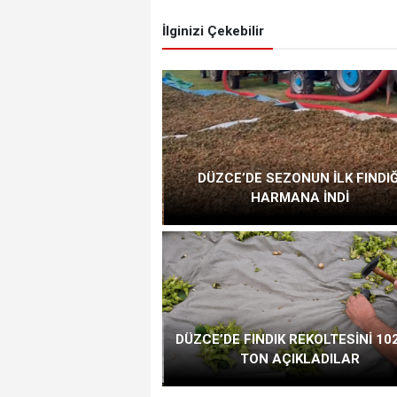
İlginizi Çekebilir
DÜZCE’DE SEZONUN İLK FINDIĞ
HARMANA İNDİ
DÜZCE’DE FINDIK REKOLTESİNİ 102
TON AÇIKLADILAR