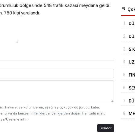
 sorumluluk bölgesinde 548 trafik kazası meydana geldi..
Çok
, 780 kişi yaralandı.
1.
DÜ
TO
2.
DÜ
#
DE
3.
5 
4.
UZ
DE
5.
FI
6.
SE
BE
7.
DÜ
ici, hakaret ve küfür içeren, aşağılayıcı, küçük düşürücü, kaba,
HA
8.
ME
erici ya da benzeri niteliklerde içeriklerden doğan her türlü mali,
ye/Üyeler’e aittir.
Gönder