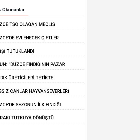
 Okunanlar
ZCE TSO OLAĞAN MECLİS
PLANTISI GERÇEKLEŞTİRİLDİ
ZCE’DE EVLENECEK ÇİFTLER
STEKLENİYOR
KİŞİ TUTUKLANDI
UN: “DÜZCE FINDIĞININ PAZAR
ĞERİ KORUNACAK”
NDIK ÜRETİCİLERİ TETİKTE
SSİZ CANLAR HAYVANSEVERLERİ
KLİYOR
ZCE’DE SEZONUN İLK FINDIĞI
RMANA İNDİ
RAKI TUTKUYA DÖNÜŞTÜ