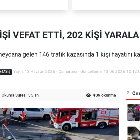
İŞİ VEFAT ETTİ, 202 KİŞİ YARAL
ydana gelen 146 trafik kazasında 1 kişi hayatını kayb
Yayın: 13 Haziran 2026 - Cumartesi - Güncelleme: 13.06.2026 10:12:
ASAYIŞ
Öne
Okuma Süresi: 35 sn.
409
okunma