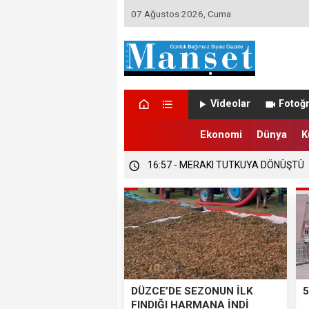
07 Ağustos 2026, Cuma
16:58 - DÜZCE’DE TRABZONSPORLU
Videolar
Fotoğr
16:57 - DÜZCE’DE SEZONUN İLK FIND
Ekonomi
Dünya
K
16:57 - MERAKI TUTKUYA DÖNÜŞTÜ
DÜZCE’DE SEZONUN İLK
5
FINDIĞI HARMANA İNDİ