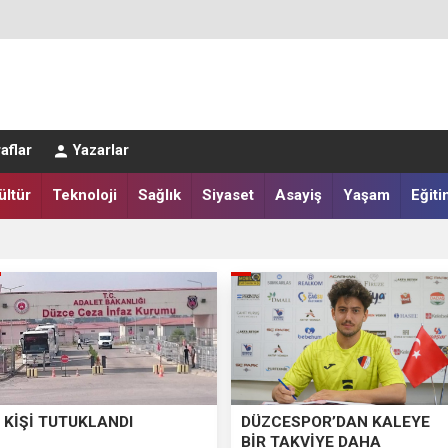
LAR SALAH HEYECANI YAŞADI
aflar
Yazarlar
IĞI HARMANA İNDİ
ültür
Teknoloji
Sağlık
Siyaset
Asayiş
Yaşam
Eğiti
 KİŞİ TUTUKLANDI
DÜZCESPOR’DAN KALEYE
BİR TAKVİYE DAHA