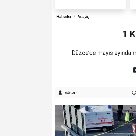
Haberler
Asayiş
1 K
Düzce’de mayıs ayında me
Editör -