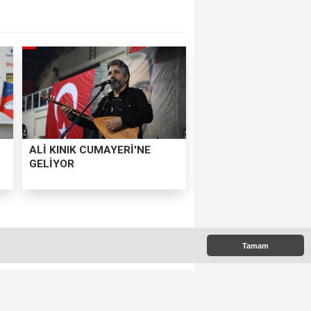
ALİ KINIK CUMAYERİ'NE
GELİYOR
Tamam
k isteyen Ceren Kızıltaş,
atiğe dönüştürüyor.