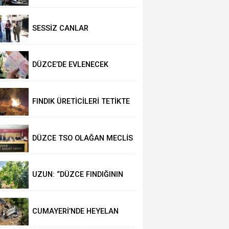
SESSİZ CANLAR
HAYVANSEVERLERİ BEKLİYOR
DÜZCE’DE EVLENECEK
ÇİFTLER DESTEKLENİYOR
FINDIK ÜRETİCİLERİ TETİKTE
DÜZCE TSO OLAĞAN MECLİS
TOPLANTISI
GERÇEKLEŞTİRİLDİ
UZUN: “DÜZCE FINDIĞININ
PAZAR DEĞERİ KORUNACAK”
CUMAYERİ’NDE HEYELAN
MEYDANA GELDİ