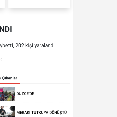
ANDI
etti, 202 kişi yaralandı.
00
 Çıkanlar
DÜZCE’DE
TRABZONSPORLULAR
SALAH HEYECANI YAŞADI
MERAKI TUTKUYA DÖNÜŞTÜ