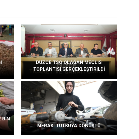
I
DÜZCE TSO OLAĞAN MECLİS
TOPLANTISI GERÇEKLEŞTİRİLDİ
 BİN
MERAKI TUTKUYA DÖNÜŞTÜ