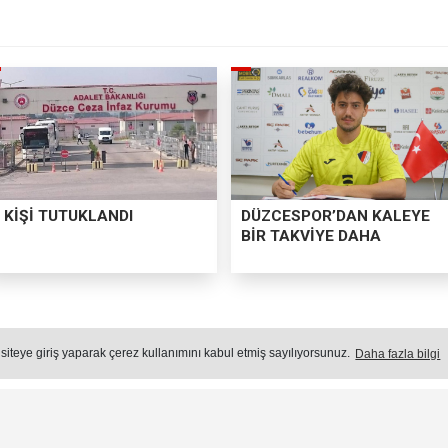
 KİŞİ TUTUKLANDI
DÜZCESPOR’DAN KALEYE
BİR TAKVİYE DAHA
MERAKI TUTKUYA DÖNÜŞTÜ
 siteye giriş yaparak çerez kullanımını kabul etmiş sayılıyorsunuz.
Daha fazla bilgi
u yana ilgi duyduğu arabalarla ilgili meslek edinme
diği teorik bilgiyi, çıraklık yaptığı oto tamircide pr