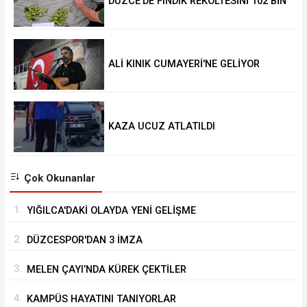
DÜZCE’DE FINDIK REKOLTESİNİ 102 BİN
TON AÇIKLADILAR
ALİ KINIK CUMAYERİ'NE GELİYOR
KAZA UCUZ ATLATILDI
Çok Okunanlar
1.
YIĞILCA'DAKİ OLAYDA YENİ GELİŞME
2.
DÜZCESPOR'DAN 3 İMZA
3.
MELEN ÇAYI’NDA KÜREK ÇEKTİLER
4.
KAMPÜS HAYATINI TANIYORLAR