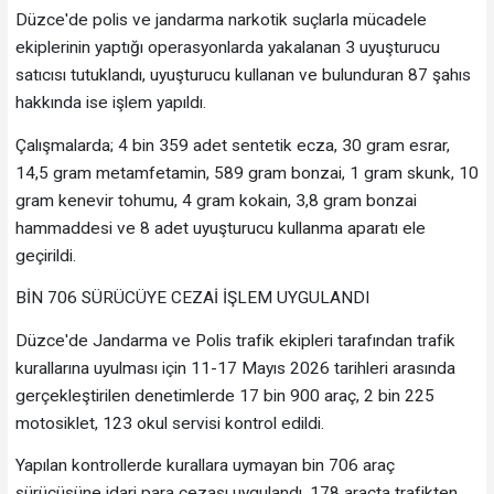
Düzce'de polis ve jandarma narkotik suçlarla mücadele
ekiplerinin yaptığı operasyonlarda yakalanan 3 uyuşturucu
satıcısı tutuklandı, uyuşturucu kullanan ve bulunduran 87 şahıs
hakkında ise işlem yapıldı.
Çalışmalarda; 4 bin 359 adet sentetik ecza, 30 gram esrar,
14,5 gram metamfetamin, 589 gram bonzai, 1 gram skunk, 10
gram kenevir tohumu, 4 gram kokain, 3,8 gram bonzai
hammaddesi ve 8 adet uyuşturucu kullanma aparatı ele
geçirildi.
BİN 706 SÜRÜCÜYE CEZAİ İŞLEM UYGULANDI
Düzce'de Jandarma ve Polis trafik ekipleri tarafından trafik
kurallarına uyulması için 11-17 Mayıs 2026 tarihleri arasında
gerçekleştirilen denetimlerde 17 bin 900 araç, 2 bin 225
motosiklet, 123 okul servisi kontrol edildi.
Yapılan kontrollerde kurallara uymayan bin 706 araç
sürücüsüne idari para cezası uygulandı, 178 araçta trafikten