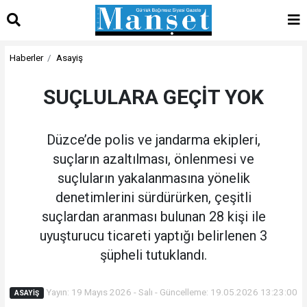
Haberler
Asayiş
SUÇLULARA GEÇİT YOK
Düzce’de polis ve jandarma ekipleri,
suçların azaltılması, önlenmesi ve
suçluların yakalanmasına yönelik
denetimlerini sürdürürken, çeşitli
suçlardan aranması bulunan 28 kişi ile
uyuşturucu ticareti yaptığı belirlenen 3
şüpheli tutuklandı.
Yayın: 19 Mayıs 2026 - Salı - Güncelleme: 19.05.2026 13:23:00
ASAYIŞ