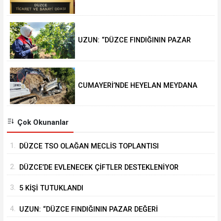
TOPLANTISI GERÇEKLEŞTİRİLDİ
UZUN: “DÜZCE FINDIĞININ PAZAR
DEĞERİ KORUNACAK”
CUMAYERİ’NDE HEYELAN MEYDANA
GELDİ
Çok Okunanlar
1.
DÜZCE TSO OLAĞAN MECLİS TOPLANTISI
GERÇEKLEŞTİRİLDİ
2.
DÜZCE’DE EVLENECEK ÇİFTLER DESTEKLENİYOR
3.
5 KİŞİ TUTUKLANDI
4.
UZUN: “DÜZCE FINDIĞININ PAZAR DEĞERİ