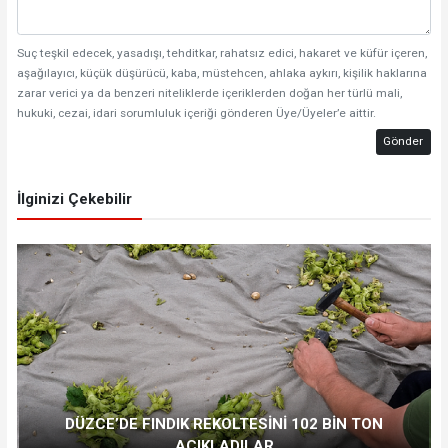
Suç teşkil edecek, yasadışı, tehditkar, rahatsız edici, hakaret ve küfür içeren,
aşağılayıcı, küçük düşürücü, kaba, müstehcen, ahlaka aykırı, kişilik haklarına
zarar verici ya da benzeri niteliklerde içeriklerden doğan her türlü mali,
hukuki, cezai, idari sorumluluk içeriği gönderen Üye/Üyeler’e aittir.
Gönder
İlginizi Çekebilir
DÜZCE’DE FINDIK REKOLTESİNİ 102 BİN TON
AÇIKLADILAR