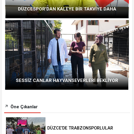
DÜZCESPOR’DAN KALEYE BİR TAKVİYE DAHA
SESSİZ CANLAR HAYVANSEVERLERİ BEKLİYOR
Öne Çıkanlar
DÜZCE’DE TRABZONSPORLULAR
SALAH HEYECANI YAŞADI