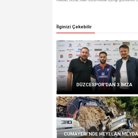
hukuki, cezai, idari sorumluluk içeriği gönderen Ü
İlginizi Çekebilir
DÜZCESPOR'DAN 3 İMZA
CUMAYERİ’NDE HEYELAN MEYD