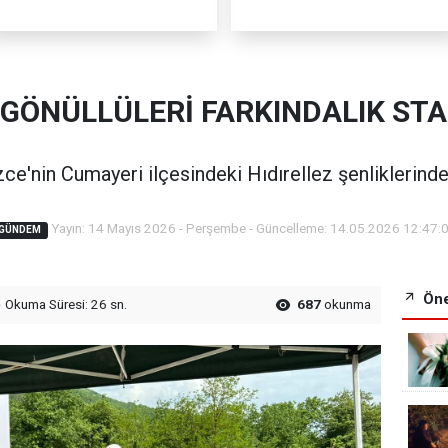
 GÖNÜLLÜLERİ FARKINDALIK STA
zce'nin Cumayeri ilçesindeki Hıdırellez şenliklerinde 
Yayın: 14 Mayıs 2026 - Perşembe - Güncelleme: 14.05.2026 12:47:
GÜNDEM
Öne
Okuma Süresi: 26 sn.
687
okunma