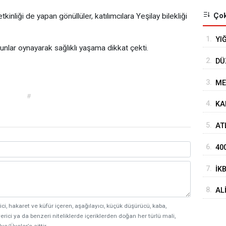
Çok
inliği de yapan gönüllüler, katılımcılara Yeşilay bilekliği
1.
YI
oyunlar oynayarak sağlıklı yaşama dikkat çekti.
2.
DÜ
3.
ME
#
4.
KA
5.
AT
HA
6.
40
7.
İK
AĞ
8.
AL
ici, hakaret ve küfür içeren, aşağılayıcı, küçük düşürücü, kaba,
erici ya da benzeri niteliklerde içeriklerden doğan her türlü mali,