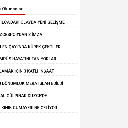
 Okunanlar
ĞILCA'DAKİ OLAYDA YENİ GELİŞME
ZCESPOR'DAN 3 İMZA
LEN ÇAYI’NDA KÜREK ÇEKTİLER
MPÜS HAYATINI TANIYORLAR
LAMAK İÇİN 3 KATLI İNŞAAT
LİNDEKİ BİNANIN ÜZERİNE ÇIKTI
0 DÖNÜMLÜK MERA ISLAH EDİLDİ
BAL GÜLPINAR DÜZCE’DE
IRLANDI
İ KINIK CUMAYERİ'NE GELİYOR