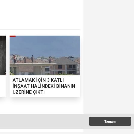
ATLAMAK İÇİN 3 KATLI
İNŞAAT HALİNDEKİ BİNANIN
ÜZERİNE ÇIKTI
ME
Tamam