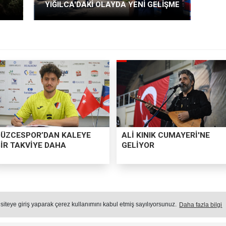
YIĞILCA'DAKİ OLAYDA YENİ GELİŞME
DÜZCESPOR’DAN KALEYE
ALİ KINIK CUMAYERİ'NE
BİR TAKVİYE DAHA
GELİYOR
IĞILCA'DAKİ OLAYDA YENİ GELİŞ
 siteye giriş yaparak çerez kullanımını kabul etmiş sayılıyorsunuz.
Daha fazla bilgi