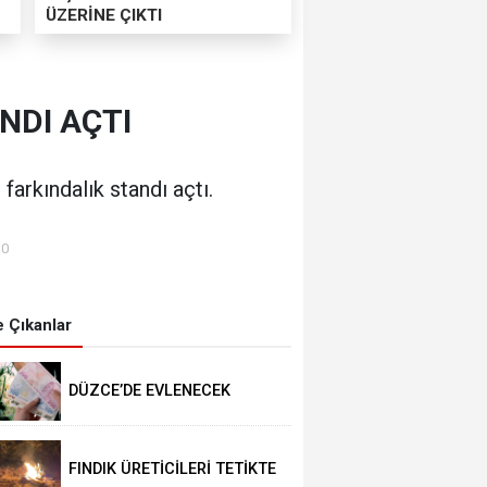
ÜZERİNE ÇIKTI
NDI AÇTI
farkındalık standı açtı.
00
 Çıkanlar
DÜZCE’DE EVLENECEK
ÇİFTLER DESTEKLENİYOR
FINDIK ÜRETİCİLERİ TETİKTE