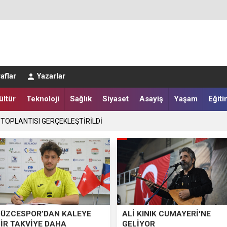
LER DESTEKLENİYOR
aflar
Yazarlar
ültür
Teknoloji
Sağlık
Siyaset
Asayiş
Yaşam
Eğiti
 TOPLANTISI GERÇEKLEŞTİRİLDİ
DÜZCESPOR’DAN KALEYE
ALİ KINIK CUMAYERİ'NE
BİR TAKVİYE DAHA
GELİYOR