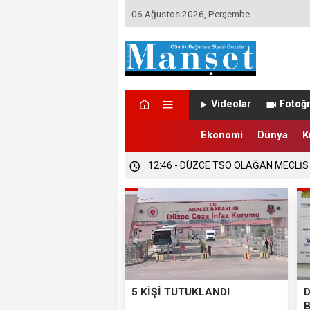
06 Ağustos 2026, Perşembe
12:47 - DÜZCE’DE EVLENECEK ÇİFT
Videolar
Fotoğr
12:47 - FINDIK ÜRETİCİLERİ TETİKTE
Ekonomi
Dünya
K
12:46 - DÜZCE TSO OLAĞAN MECLİS
5 KİŞİ TUTUKLANDI