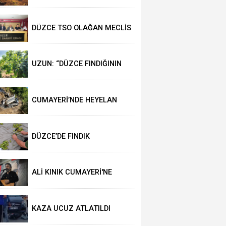
DÜZCE TSO OLAĞAN MECLİS
TOPLANTISI
GERÇEKLEŞTİRİLDİ
UZUN: “DÜZCE FINDIĞININ
PAZAR DEĞERİ KORUNACAK”
CUMAYERİ’NDE HEYELAN
MEYDANA GELDİ
DÜZCE’DE FINDIK
REKOLTESİNİ 102 BİN TON
AÇIKLADILAR
ALİ KINIK CUMAYERİ'NE
GELİYOR
KAZA UCUZ ATLATILDI