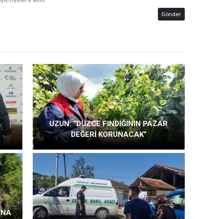
ye/Üyeler’e aittir.
Gönder
UZUN: “DÜZCE FINDIĞININ PAZAR
DEĞERİ KORUNACAK”
ANA