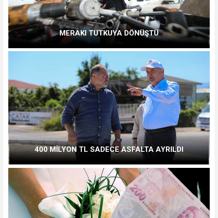
MERAKI TUTKUYA DÖNÜŞTÜ
400 MİLYON TL SADECE ASFALTA AYRILDI