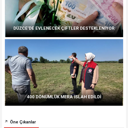
DÜZCE’DE EVLENECEK ÇİFTLER DESTEKLENİYOR
400 DÖNÜMLÜK MERA ISLAH EDİLDİ
Öne Çıkanlar