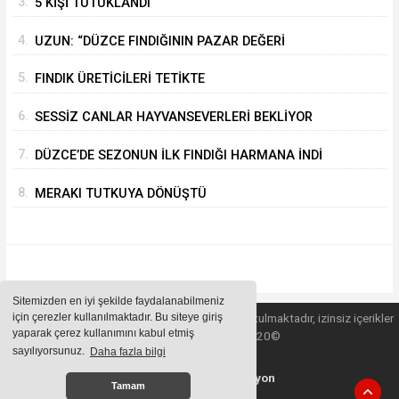
3.
5 KİŞİ TUTUKLANDI
4.
UZUN: “DÜZCE FINDIĞININ PAZAR DEĞERİ
KORUNACAK”
5.
FINDIK ÜRETİCİLERİ TETİKTE
6.
SESSİZ CANLAR HAYVANSEVERLERİ BEKLİYOR
7.
DÜZCE’DE SEZONUN İLK FINDIĞI HARMANA İNDİ
8.
MERAKI TUTKUYA DÖNÜŞTÜ
Sitemizden en iyi şekilde faydalanabilmeniz
için çerezler kullanılmaktadır. Bu siteye giriş
Sitemizde bulunan içeriklerin tüm hakları saklı tutulmaktadır, izinsiz içerikler
yaparak çerez kullanımını kabul etmiş
kullanılamaz. Copyright 2020©
sayılıyorsunuz.
Daha fazla bilgi
Haber Yazılımı:
Web Aksiyon
Tamam
haber yazılımı
haber paketi
haber scripti
haber yazılım
haber script