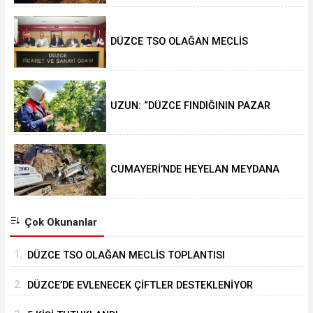
DÜZCE TSO OLAĞAN MECLİS
TOPLANTISI GERÇEKLEŞTİRİLDİ
UZUN: “DÜZCE FINDIĞININ PAZAR
DEĞERİ KORUNACAK”
CUMAYERİ’NDE HEYELAN MEYDANA
GELDİ
Çok Okunanlar
1.
DÜZCE TSO OLAĞAN MECLİS TOPLANTISI
GERÇEKLEŞTİRİLDİ
2.
DÜZCE’DE EVLENECEK ÇİFTLER DESTEKLENİYOR