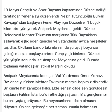
19 Mayıs Gençlik ve Spor Bayramı kapsamında Düzce Valiliği
tarafından fener alayı düzenlendi. Nezih Tütüncüoğlu Bulvarı
Kavşağı’ndan başlayan Fener Alayı için Düzceliler 1 buçuk
kilometre yürüyerek Anıtpark Meydanına geldi. Düzce
Belediyesi Mehter Takımının marşlarına Türk Bayraklarını
sallayarak eşlik eden gençler ve vatandaşlar ayrıca meşaleler
taşıdılar. Okulların bando takımlarının da yürüyüş boyunca
çaldığı marşlar coşkuyu artırdı. Genç yaşlı binlerce Düzceli
yürüyüşün sonunda ise Anıtpark Meydanına geldi. Burada
toplanan vatandaşlar İstiklal Marşını okudu.
Anıtpark Meydanında konuşan Vali Yardımcısı Ömer Yılmaz;
“Az önce yürürken Mehter Takımının marşını hepimiz dinlendik.
Bir cümle hafızamızda kaldı. Elde sensin dilde sen gönüldesin
baştasın Fatih’in İstanbul’u fethettiği yaştasın. Biz gençlerimizi
bu anlayışta görüyoruz. Bu heyecanlarının daim olmasını
diliyoruz. Onların geleceğe her zaman umutla bakmasını