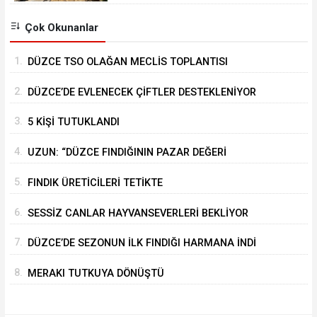
Çok Okunanlar
1.
DÜZCE TSO OLAĞAN MECLİS TOPLANTISI
GERÇEKLEŞTİRİLDİ
2.
DÜZCE’DE EVLENECEK ÇİFTLER DESTEKLENİYOR
3.
5 KİŞİ TUTUKLANDI
4.
UZUN: “DÜZCE FINDIĞININ PAZAR DEĞERİ
KORUNACAK”
5.
FINDIK ÜRETİCİLERİ TETİKTE
6.
SESSİZ CANLAR HAYVANSEVERLERİ BEKLİYOR
7.
DÜZCE’DE SEZONUN İLK FINDIĞI HARMANA İNDİ
8.
MERAKI TUTKUYA DÖNÜŞTÜ