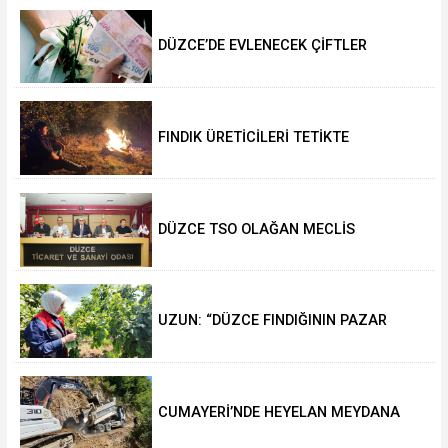
DÜZCE’DE EVLENECEK ÇİFTLER
DESTEKLENİYOR
FINDIK ÜRETİCİLERİ TETİKTE
DÜZCE TSO OLAĞAN MECLİS
TOPLANTISI GERÇEKLEŞTİRİLDİ
UZUN: “DÜZCE FINDIĞININ PAZAR
DEĞERİ KORUNACAK”
CUMAYERİ’NDE HEYELAN MEYDANA
GELDİ