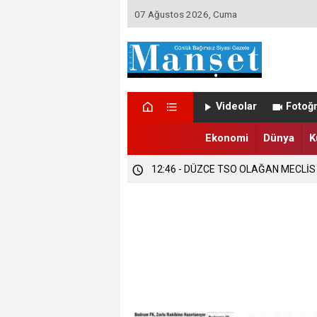
07 Ağustos 2026, Cuma
12:47 - DÜZCE’DE EVLENECEK ÇİFT
Videolar
Fotoğr
12:47 - FINDIK ÜRETİCİLERİ TETİKTE
Ekonomi
Dünya
K
12:46 - DÜZCE TSO OLAĞAN MECLİS