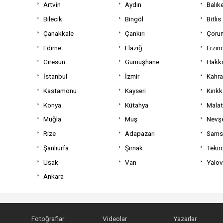
Artvin
Aydın
Balıke
Bilecik
Bingöl
Bitlis
Çanakkale
Çankırı
Çoru
Edirne
Elazığ
Erzin
Giresun
Gümüşhane
Hakka
İstanbul
İzmir
Kahr
Kastamonu
Kayseri
Kırıkk
Konya
Kütahya
Mala
Muğla
Muş
Nevşe
Rize
Adapazarı
Sams
Şanlıurfa
Şırnak
Tekir
Uşak
Van
Yalo
Ankara
Fotoğraflar
Videolar
Yazarlar