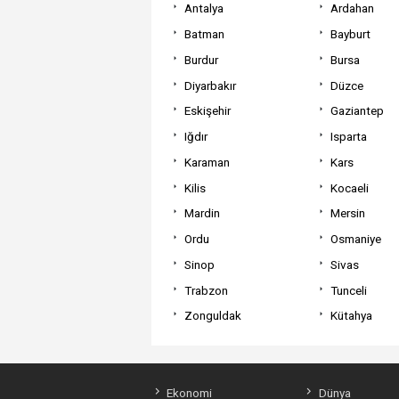
Antalya
Ardahan
Batman
Bayburt
Burdur
Bursa
Diyarbakır
Düzce
Eskişehir
Gaziantep
Iğdır
Isparta
Karaman
Kars
Kilis
Kocaeli
Mardin
Mersin
Ordu
Osmaniye
Sinop
Sivas
Trabzon
Tunceli
Zonguldak
Kütahya
Ekonomi
Dünya