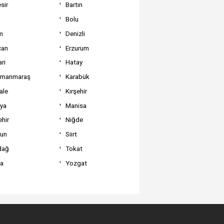
sir
Bartın
Bolu
m
Denizli
can
Erzurum
ri
Hatay
amanmaraş
Karabük
ale
Kırşehir
tya
Manisa
hir
Niğde
un
Siirt
dağ
Tokat
va
Yozgat