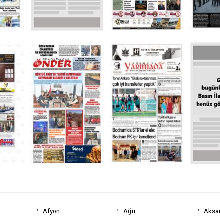
Afyon
Ağrı
Aksa