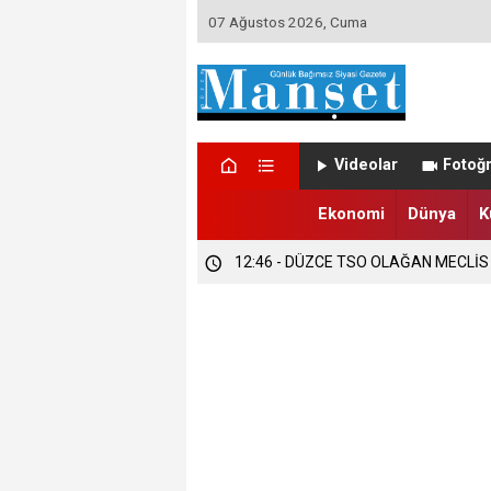
07 Ağustos 2026, Cuma
12:47 - DÜZCE’DE EVLENECEK ÇİFT
Videolar
Fotoğr
12:47 - FINDIK ÜRETİCİLERİ TETİKTE
Ekonomi
Dünya
K
12:46 - DÜZCE TSO OLAĞAN MECLİS