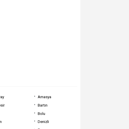
ray
Amasya
sir
Bartın
Bolu
m
Denizli