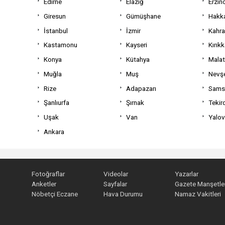
Edirne
Elazığ
Erzin
Giresun
Gümüşhane
Hakka
İstanbul
İzmir
Kahr
Kastamonu
Kayseri
Kırıkk
Konya
Kütahya
Mala
Muğla
Muş
Nevşe
Rize
Adapazarı
Sams
Şanlıurfa
Şırnak
Tekir
Uşak
Van
Yalo
Ankara
Fotoğraflar
Videolar
Yazarlar
Anketler
Sayfalar
Gazete Manşetler
Nöbetçi Eczane
Hava Durumu
Namaz Vakitleri