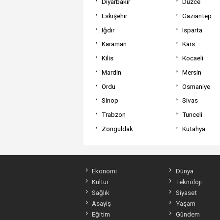
Diyarbakır
Düzce
Eskişehir
Gaziantep
Iğdır
Isparta
Karaman
Kars
Kilis
Kocaeli
Mardin
Mersin
Ordu
Osmaniye
Sinop
Sivas
Trabzon
Tunceli
Zonguldak
Kütahya
Ekonomi
Dünya
Kültür
Teknoloji
Sağlık
Siyaset
Asayiş
Yaşam
Eğitim
Gündem