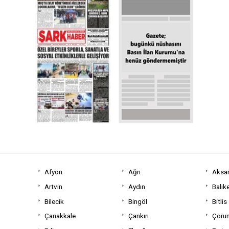
Afyon
Ağrı
Aksa
Artvin
Aydın
Balıke
Bilecik
Bingöl
Bitlis
Çanakkale
Çankırı
Çoru