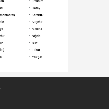
can
Erzurum
ri
Hatay
amanmaraş
Karabük
ale
Kırşehir
tya
Manisa
hir
Niğde
un
Siirt
dağ
Tokat
va
Yozgat
i