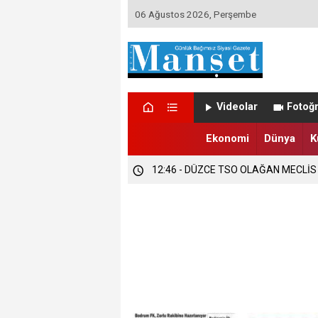
06 Ağustos 2026, Perşembe
12:47 - DÜZCE’DE EVLENECEK ÇİFT
Videolar
Fotoğr
12:47 - FINDIK ÜRETİCİLERİ TETİKTE
Ekonomi
Dünya
K
12:46 - DÜZCE TSO OLAĞAN MECLİS