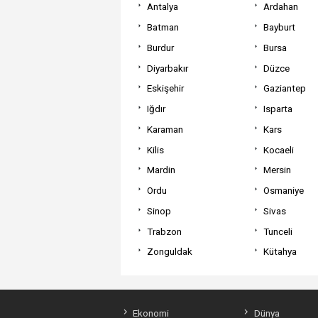
Antalya
Ardahan
Batman
Bayburt
Burdur
Bursa
Diyarbakır
Düzce
Eskişehir
Gaziantep
Iğdır
Isparta
Karaman
Kars
Kilis
Kocaeli
Mardin
Mersin
Ordu
Osmaniye
Sinop
Sivas
Trabzon
Tunceli
Zonguldak
Kütahya
Ekonomi
Dünya