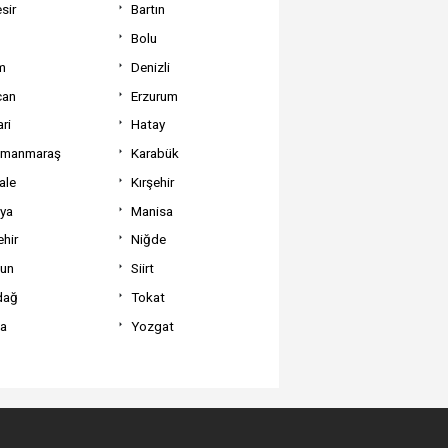
sir
Bartın
Bolu
m
Denizli
can
Erzurum
ri
Hatay
amanmaraş
Karabük
ale
Kırşehir
tya
Manisa
hir
Niğde
un
Siirt
dağ
Tokat
va
Yozgat