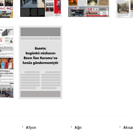
Afyon
Ağrı
Aksa