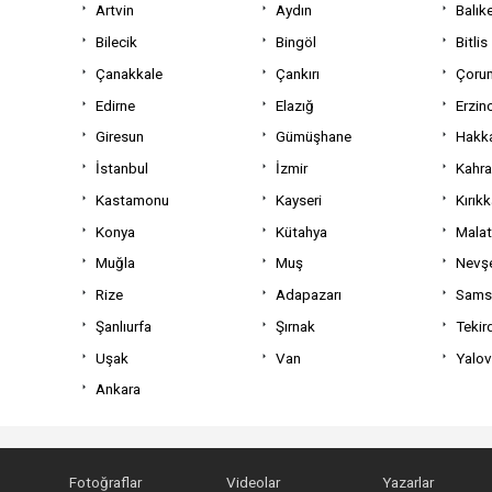
Artvin
Aydın
Balıke
Bilecik
Bingöl
Bitlis
Çanakkale
Çankırı
Çoru
Edirne
Elazığ
Erzin
Giresun
Gümüşhane
Hakka
İstanbul
İzmir
Kahr
Kastamonu
Kayseri
Kırıkk
Konya
Kütahya
Mala
Muğla
Muş
Nevşe
Rize
Adapazarı
Sams
Şanlıurfa
Şırnak
Tekir
Uşak
Van
Yalo
Ankara
Fotoğraflar
Videolar
Yazarlar