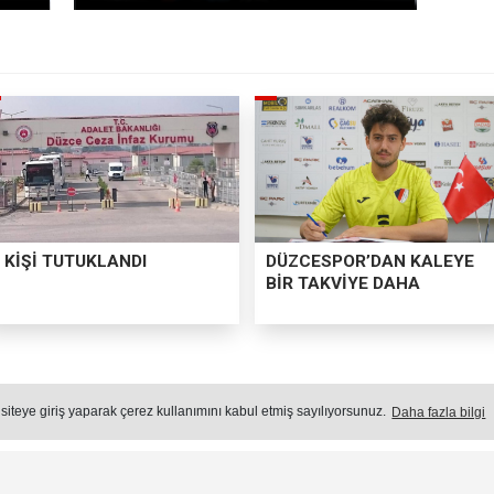
 KİŞİ TUTUKLANDI
DÜZCESPOR’DAN KALEYE
BİR TAKVİYE DAHA
MERAKI TUTKUYA DÖNÜŞTÜ
 siteye giriş yaparak çerez kullanımını kabul etmiş sayılıyorsunuz.
Daha fazla bilgi
u yana ilgi duyduğu arabalarla ilgili meslek edinme