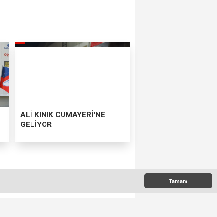
ALİ KINIK CUMAYERİ'NE
GELİYOR
Tamam
k isteyen Ceren Kızıltaş,