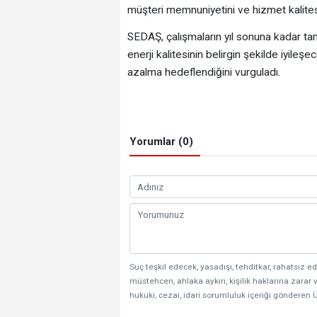
müşteri memnuniyetini ve hizmet kalitesi
SEDAŞ, çalışmaların yıl sonuna kadar t
enerji kalitesinin belirgin şekilde iyileş
azalma hedeflendiğini vurguladı.
Yorumlar (0)
Suç teşkil edecek, yasadışı, tehditkar, rahatsız ed
müstehcen, ahlaka aykırı, kişilik haklarına zarar v
hukuki, cezai, idari sorumluluk içeriği gönderen Ü