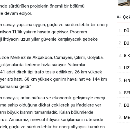
nde sürdürülen projelerin önemli bir bölümü
tle devam ediyor.
Çok
sanayi yapısına uygun, güçlü ve sürdürülebilir bir enerji
1.
DÜ
lyon TL’lik yatırım hayata geçiriyor. Program
TO
i ihtiyacını uzun yıllar güvenle karşılayacak şebeke
2.
DÜ
DE
3.
5 
zce Merkez ile Akçakoca, Cumayeri, Çilimli, Gölyaka,
çalışmalarda ilerleme hızla sürüyor. Yatırımlar
4.
UZ
41 adet direk tipi trafo tesis edilirken; 26 km yüksek
DE
m yer altı hattı, 68 km yüksek gerilim havai hat ve 144 km
5.
FI
şamasına geldi.”
6.
SE
 sanayisi, artan nüfusu ve ekonomik gelişimiyle enerji
BE
numa sahip olduğuna dikkat çekilerek şu ifadelere yer
7.
DÜ
ların büyük kısmını tamamladık. Kalan bölümlerde
HA
8.
ME
ruz. Amacımız, mevcut ihtiyacı karşılamanın ötesinde
i, güçlü ve sürdürülebilir bir enerji altyapısı kurarken