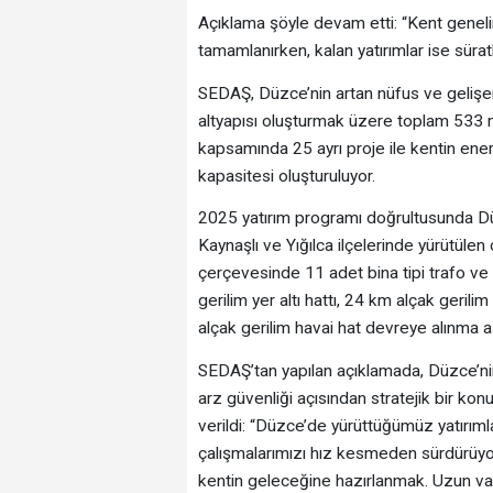
Açıklama şöyle devam etti: “Kent geneli
tamamlanırken, kalan yatırımlar ise süra
SEDAŞ, Düzce’nin artan nüfus ve gelişen 
altyapısı oluşturmak üzere toplam 533 mi
kapsamında 25 ayrı proje ile kentin enerj
kapasitesi oluşturuluyor.
2025 yatırım programı doğrultusunda Dü
Kaynaşlı ve Yığılca ilçelerinde yürütülen 
çerçevesinde 11 adet bina tipi trafo ve 
gerilim yer altı hattı, 24 km alçak gerili
alçak gerilim havai hat devreye alınma a
SEDAŞ’tan yapılan açıklamada, Düzce’nin
arz güvenliği açısından stratejik bir ko
verildi: “Düzce’de yürüttüğümüz yatırım
çalışmalarımızı hız kesmeden sürdürüyo
kentin geleceğine hazırlanmak. Uzun vadel