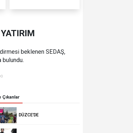
 YATIRIM
lendirmesi beklenen SEDAŞ,
a bulundu.
00
 Çıkanlar
DÜZCE’DE
TRABZONSPORLULAR
SALAH HEYECANI YAŞADI