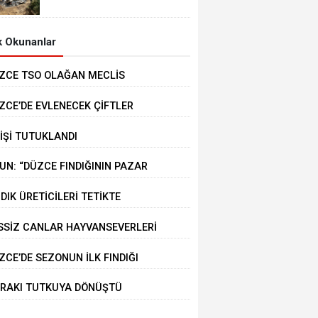
MEYDANA GELDİ
 Okunanlar
ZCE TSO OLAĞAN MECLİS
PLANTISI GERÇEKLEŞTİRİLDİ
ZCE’DE EVLENECEK ÇİFTLER
STEKLENİYOR
KİŞİ TUTUKLANDI
UN: “DÜZCE FINDIĞININ PAZAR
ĞERİ KORUNACAK”
NDIK ÜRETİCİLERİ TETİKTE
SSİZ CANLAR HAYVANSEVERLERİ
KLİYOR
ZCE’DE SEZONUN İLK FINDIĞI
RMANA İNDİ
RAKI TUTKUYA DÖNÜŞTÜ