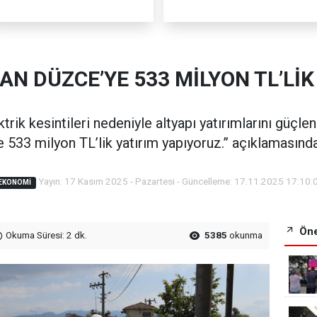
AN DÜZCE’YE 533 MİLYON TL’LİK
trik kesintileri nedeniyle altyapı yatırımlarını güç
 533 milyon TL’lik yatırım yapıyoruz.” açıklamasınd
Yayın: 17 Kasım 2025 - Pazartesi - Güncelleme: 17.11.2025 17:10:
EKONOMI
Öne
Okuma Süresi: 2 dk.
5385
okunma