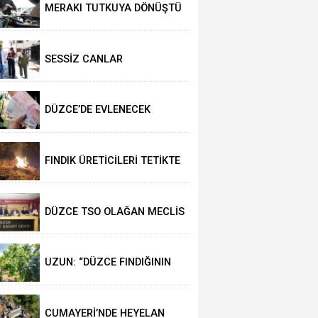
MERAKI TUTKUYA DÖNÜŞTÜ
SESSİZ CANLAR
HAYVANSEVERLERİ BEKLİYOR
DÜZCE’DE EVLENECEK
ÇİFTLER DESTEKLENİYOR
FINDIK ÜRETİCİLERİ TETİKTE
DÜZCE TSO OLAĞAN MECLİS
TOPLANTISI
GERÇEKLEŞTİRİLDİ
UZUN: “DÜZCE FINDIĞININ
PAZAR DEĞERİ KORUNACAK”
CUMAYERİ’NDE HEYELAN