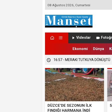
08 Ağustos 2026, Cumartesi
Videolar
Fotoğr
16:58 - DÜZCE’DE TRABZONSPORLU
Ekonomi
Dünya
K
16:57 - DÜZCE’DE SEZONUN İLK FIND
16:57 - MERAKI TUTKUYA DÖNÜŞTÜ
DÜZCE’DE SEZONUN İLK
5
FINDIĞI HARMANA İNDİ