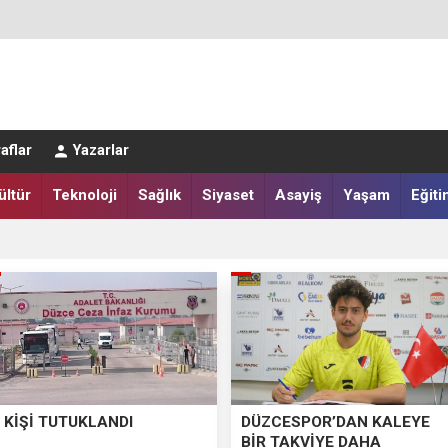
aflar
Yazarlar
LAR SALAH HEYECANI YAŞADI
ültür
Teknoloji
Sağlık
Siyaset
Asayiş
Yaşam
Eğiti
IĞI HARMANA İNDİ
 KİŞİ TUTUKLANDI
DÜZCESPOR’DAN KALEYE
BİR TAKVİYE DAHA