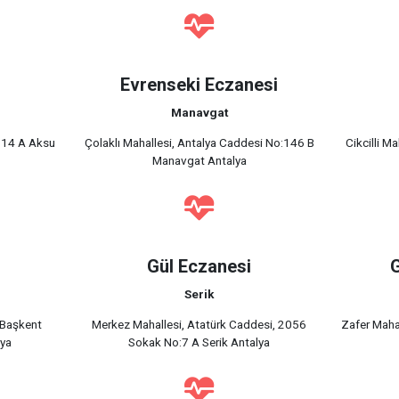
Evrenseki Eczanesi
Manavgat
o:14 A Aksu
Çolaklı Mahallesi, Antalya Caddesi No:146 B
Cikcilli M
Manavgat Antalya
Gül Eczanesi
G
Serik
, Başkent
Merkez Mahallesi, Atatürk Caddesi, 2056
Zafer Maha
lya
Sokak No:7 A Serik Antalya