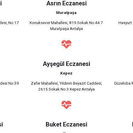
i
Asrın Eczanesi
Muratpaşa
desi, No:17
Konuksever Mahallesi, 819.Sokak No:44 7
Hasyurt 
Muratpaşa Antalya
Ayşegül Eczanesi
Kepez
ddesi No:39
Zafer Mahallesi, Yıldırım Beyazıt Caddesi,
Güzeloba M
2615.Sokak No:3 Kepez Antalya
si
Buket Eczanesi