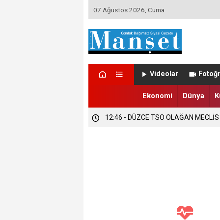
07 Ağustos 2026, Cuma
12:47 - DÜZCE’DE EVLENECEK ÇİFT
Videolar
Fotoğr
12:47 - FINDIK ÜRETİCİLERİ TETİKTE
Ekonomi
Dünya
K
12:46 - DÜZCE TSO OLAĞAN MECLİS