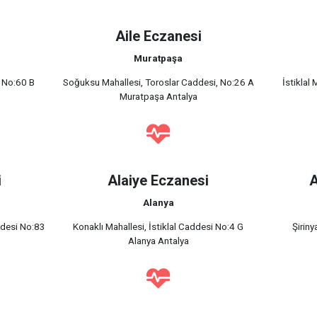
Aile Eczanesi
Muratpaşa
 No:60 B
Soğuksu Mahallesi, Toroslar Caddesi, No:26 A
İstiklal
Muratpaşa Antalya
i
Alaiye Eczanesi
A
Alanya
ddesi No:83
Konaklı Mahallesi, İstiklal Caddesi No:4 G
Şirin
Alanya Antalya