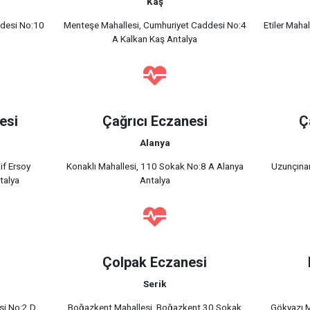
Kaş
ddesi No:10
Menteşe Mahallesi, Cumhuriyet Caddesi No:4
Etiler Mah
A Kalkan Kaş Antalya
esi
Çağrıcı Eczanesi
Ç
Alanya
if Ersoy
Konaklı Mahallesi, 110 Sokak No:8 A Alanya
Uzunçınar
talya
Antalya
i
Çolpak Eczanesi
Serik
si No:2 D
Boğazkent Mahallesi, Boğazkent 30.Sokak
Gökyazı M