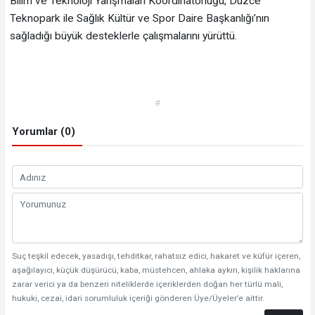
Bilim ve Teknoloji Yarışmaları Koordinatörlüğü, Düzce
Teknopark ile Sağlık Kültür ve Spor Daire Başkanlığı’nın
sağladığı büyük desteklerle çalışmalarını yürüttü.
#
Yorumlar (0)
Suç teşkil edecek, yasadışı, tehditkar, rahatsız edici, hakaret ve küfür içeren,
aşağılayıcı, küçük düşürücü, kaba, müstehcen, ahlaka aykırı, kişilik haklarına
zarar verici ya da benzeri niteliklerde içeriklerden doğan her türlü mali,
hukuki, cezai, idari sorumluluk içeriği gönderen Üye/Üyeler’e aittir.