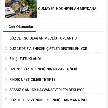
CUMAYERİ’NDE HEYELAN MEYDANA
GELDİ
Çok Okunanlar
1.
DÜZCE TSO OLAĞAN MECLİS TOPLANTISI
GERÇEKLEŞTİRİLDİ
2.
DÜZCE’DE EVLENECEK ÇİFTLER DESTEKLENİYOR
3.
5 KİŞİ TUTUKLANDI
4.
UZUN: “DÜZCE FINDIĞININ PAZAR DEĞERİ
KORUNACAK”
5.
FINDIK ÜRETİCİLERİ TETİKTE
6.
SESSİZ CANLAR HAYVANSEVERLERİ BEKLİYOR
7.
DÜZCE’DE SEZONUN İLK FINDIĞI HARMANA İNDİ