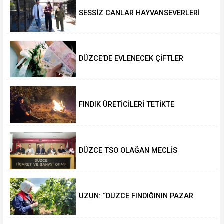
SESSİZ CANLAR HAYVANSEVERLERİ
BEKLİYOR
DÜZCE’DE EVLENECEK ÇİFTLER
DESTEKLENİYOR
FINDIK ÜRETİCİLERİ TETİKTE
DÜZCE TSO OLAĞAN MECLİS
TOPLANTISI GERÇEKLEŞTİRİLDİ
UZUN: “DÜZCE FINDIĞININ PAZAR
DEĞERİ KORUNACAK”