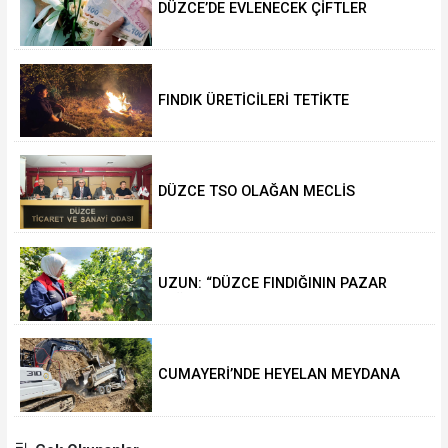
DÜZCE’DE EVLENECEK ÇİFTLER
DESTEKLENİYOR
FINDIK ÜRETİCİLERİ TETİKTE
DÜZCE TSO OLAĞAN MECLİS
TOPLANTISI GERÇEKLEŞTİRİLDİ
UZUN: “DÜZCE FINDIĞININ PAZAR
DEĞERİ KORUNACAK”
CUMAYERİ’NDE HEYELAN MEYDANA
GELDİ