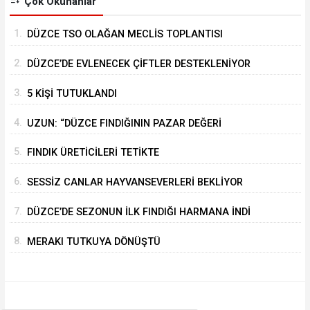
Çok Okunanlar
1.
DÜZCE TSO OLAĞAN MECLİS TOPLANTISI
GERÇEKLEŞTİRİLDİ
2.
DÜZCE’DE EVLENECEK ÇİFTLER DESTEKLENİYOR
3.
5 KİŞİ TUTUKLANDI
4.
UZUN: “DÜZCE FINDIĞININ PAZAR DEĞERİ
KORUNACAK”
5.
FINDIK ÜRETİCİLERİ TETİKTE
6.
SESSİZ CANLAR HAYVANSEVERLERİ BEKLİYOR
7.
DÜZCE’DE SEZONUN İLK FINDIĞI HARMANA İNDİ
8.
MERAKI TUTKUYA DÖNÜŞTÜ