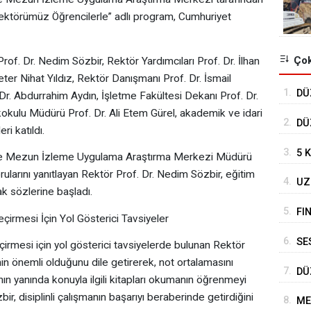
ektörümüz Öğrencilerle” adlı program, Cumhuriyet
Çok
f. Dr. Nedim Sözbir, Rektör Yardımcıları Prof. Dr. İlhan
ter Nihat Yıldız, Rektör Danışmanı Prof. Dr. İsmail
1.
DÜ
r. Abdurrahim Aydın, İşletme Fakültesi Dekanı Prof. Dr.
TO
ulu Müdürü Prof. Dr. Ali Etem Gürel, akademik ve idari
2.
DÜ
i katıldı.
DE
3.
5 
 ve Mezun İzleme Uygulama Araştırma Merkezi Müdürü
rularını yanıtlayan Rektör Prof. Dr. Nedim Sözbir, eğitim
4.
UZ
rak sözlerine başladı.
DE
5.
FI
Geçirmesi İçin Yol Gösterici Tavsiyeler
6.
SE
geçirmesi için yol gösterici tavsiyelerde bulunan Rektör
BE
nin önemli olduğunu dile getirerek, not ortalamasını
7.
DÜ
ının yanında konuyla ilgili kitapları okumanın öğrenmeyi
HA
ir, disiplinli çalışmanın başarıyı beraberinde getirdiğini
8.
ME