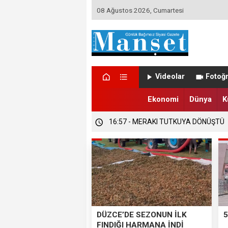
08 Ağustos 2026, Cumartesi
Videolar
Fotoğr
Ekonomi
Dünya
K
16:58 - DÜZCE’DE TRABZONSPORLU
16:57 - DÜZCE’DE SEZONUN İLK FIND
16:57 - MERAKI TUTKUYA DÖNÜŞTÜ
DÜZCE’DE SEZONUN İLK
5
FINDIĞI HARMANA İNDİ