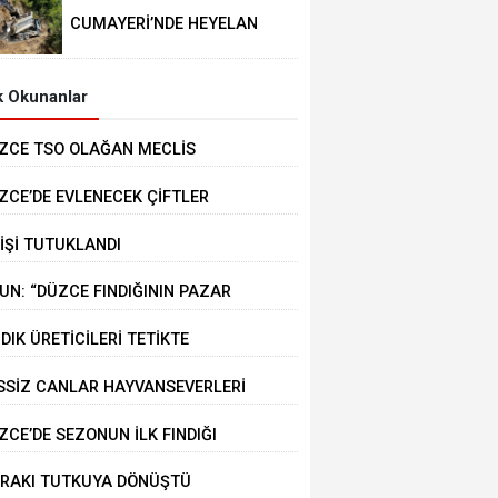
CUMAYERİ’NDE HEYELAN
MEYDANA GELDİ
 Okunanlar
ZCE TSO OLAĞAN MECLİS
PLANTISI GERÇEKLEŞTİRİLDİ
ZCE’DE EVLENECEK ÇİFTLER
STEKLENİYOR
KİŞİ TUTUKLANDI
UN: “DÜZCE FINDIĞININ PAZAR
ĞERİ KORUNACAK”
NDIK ÜRETİCİLERİ TETİKTE
SSİZ CANLAR HAYVANSEVERLERİ
KLİYOR
ZCE’DE SEZONUN İLK FINDIĞI
RMANA İNDİ
RAKI TUTKUYA DÖNÜŞTÜ