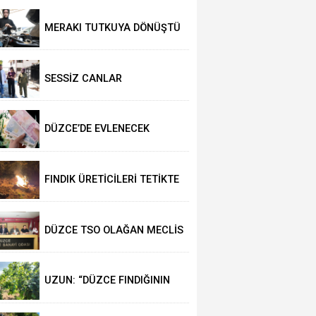
SALAH HEYECANI YAŞADI
MERAKI TUTKUYA DÖNÜŞTÜ
SESSİZ CANLAR
HAYVANSEVERLERİ BEKLİYOR
DÜZCE’DE EVLENECEK
ÇİFTLER DESTEKLENİYOR
FINDIK ÜRETİCİLERİ TETİKTE
DÜZCE TSO OLAĞAN MECLİS
TOPLANTISI
GERÇEKLEŞTİRİLDİ
UZUN: “DÜZCE FINDIĞININ
PAZAR DEĞERİ KORUNACAK”