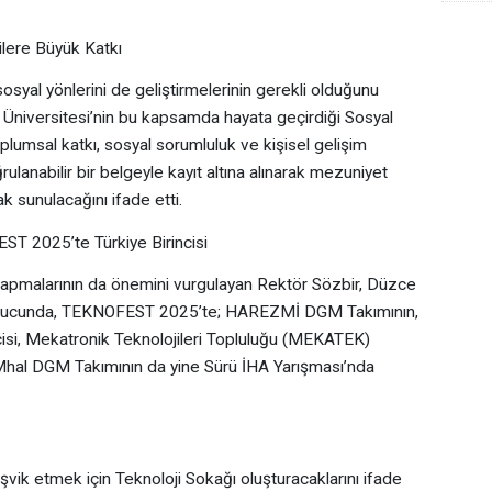
ilere Büyük Katkı
sosyal yönlerini de geliştirmelerinin gerekli olduğunu
Üniversitesi’nin bu kapsamda hayata geçirdiği Sosyal
plumsal katkı, sosyal sorumluluk ve kişisel gelişim
ğrulanabilir bir belgeyle kayıt altına alınarak mezuniyet
 sunulacağını ifade etti.
ST 2025’te Türkiye Birincisi
 yapmalarının da önemini vurgulayan Rektör Sözbir, Düzce
 sonucunda, TEKNOFEST 2025’te; HAREZMİ DGM Takımının,
isi, Mekatronik Teknolojileri Topluluğu (MEKATEK)
al DGM Takımının da yine Sürü İHA Yarışması’nda
vik etmek için Teknoloji Sokağı oluşturacaklarını ifade