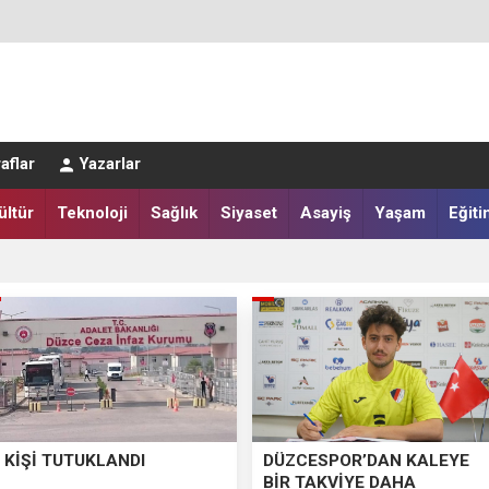
aflar
Yazarlar
ültür
Teknoloji
Sağlık
Siyaset
Asayiş
Yaşam
Eğiti
LAR SALAH HEYECANI YAŞADI
IĞI HARMANA İNDİ
 KİŞİ TUTUKLANDI
DÜZCESPOR’DAN KALEYE
BİR TAKVİYE DAHA