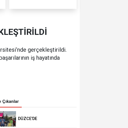
LEŞTİRİLDİ
itesi’nde gerçekleştirildi.
aşarılarının iş hayatında
 Çıkanlar
DÜZCE’DE
TRABZONSPORLULAR