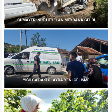
CUMAYERİ’NDE HEYELAN MEYDANA GELDİ
YIĞILCA'DAKİ OLAYDA YENİ GELİŞME