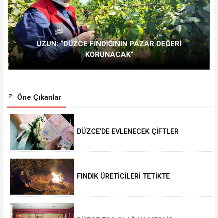
UZUN: “DÜZCE FINDIĞININ PAZAR DEĞERİ
KORUNACAK”
Öne Çıkanlar
DÜZCE’DE EVLENECEK ÇİFTLER
DESTEKLENİYOR
FINDIK ÜRETİCİLERİ TETİKTE