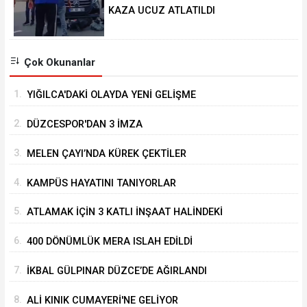
KAZA UCUZ ATLATILDI
Çok Okunanlar
1.
YIĞILCA'DAKİ OLAYDA YENİ GELİŞME
2.
DÜZCESPOR'DAN 3 İMZA
3.
MELEN ÇAYI’NDA KÜREK ÇEKTİLER
4.
KAMPÜS HAYATINI TANIYORLAR
5.
ATLAMAK İÇİN 3 KATLI İNŞAAT HALİNDEKİ
BİNANIN ÜZERİNE ÇIKTI
6.
400 DÖNÜMLÜK MERA ISLAH EDİLDİ
7.
İKBAL GÜLPINAR DÜZCE’DE AĞIRLANDI
8.
ALİ KINIK CUMAYERİ'NE GELİYOR