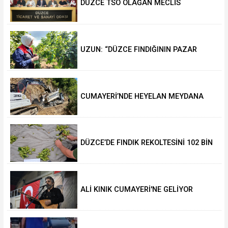
DÜZCE TSO OLAĞAN MECLİS
TOPLANTISI GERÇEKLEŞTİRİLDİ
UZUN: “DÜZCE FINDIĞININ PAZAR
DEĞERİ KORUNACAK”
CUMAYERİ’NDE HEYELAN MEYDANA
GELDİ
DÜZCE’DE FINDIK REKOLTESİNİ 102 BİN
TON AÇIKLADILAR
ALİ KINIK CUMAYERİ'NE GELİYOR