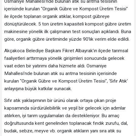
Osmaniye Mahallesi’nde bulunan atık su arıtma tesisinin
içerisinde kurulan "Organik Gübre ve Kompost Üretim Tesisi"
ile ilçede toplanan organik atıklar, kompost gübreye
dönüştürülecek. 5 ton üretim kapasiteli kompost gübre üretim
makinesine yönelik ilk çalışmanın test sonuçları açıklandı. Buna
göre, organik gübre üretiminde yüzde 90’lık verim elde edildi.
Akçakoca Belediye Başkanı Fikret Albayrak’ın ilçede tarımsal
faaliyetleri arttırmaya yönelik girişimleri sonucunda gelecek
vaat eden bir yatırımı daha hizmete aldı. Osmaniye
Mahallesi’nde bulunan atık su arıtma tesisinin içerisinde
kurulan "Organik Gübre ve Kompost Üretim Tesisi", ‘Sıfır Atık’
anlayışına büyük katkılar sunacak.
Sıfır atık yaklaşımının bir ürünü olarak ortaya çıkan proje
kapsamında sürdürülebilirlik ve yeşil bir gelecek için adımlar
atılırken, iyi tarım uygulamaları da destekleniyor. Bu amaç
doğrultusunda kent genelinden toplanacak fındık zurufu, dal,
budak, sebze, meyve vb. organik atıkların yanı sıra atık su