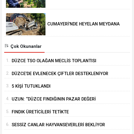
DEĞERİ KORUNACAK”
CUMAYERİ’NDE HEYELAN MEYDANA
GELDİ
Çok Okunanlar
1.
DÜZCE TSO OLAĞAN MECLİS TOPLANTISI
GERÇEKLEŞTİRİLDİ
2.
DÜZCE’DE EVLENECEK ÇİFTLER DESTEKLENİYOR
3.
5 KİŞİ TUTUKLANDI
4.
UZUN: “DÜZCE FINDIĞININ PAZAR DEĞERİ
KORUNACAK”
5.
FINDIK ÜRETİCİLERİ TETİKTE
6.
SESSİZ CANLAR HAYVANSEVERLERİ BEKLİYOR