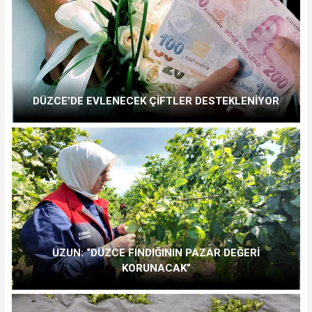
DÜZCE’DE EVLENECEK ÇİFTLER DESTEKLENİYOR
UZUN: “DÜZCE FINDIĞININ PAZAR DEĞERİ
KORUNACAK”