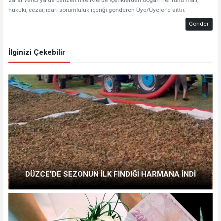
zarar verici ya da benzeri niteliklerde içeriklerden doğan her türlü mali,
hukuki, cezai, idari sorumluluk içeriği gönderen Üye/Üyeler’e aittir.
Gönder
İlginizi Çekebilir
DÜZCE’DE SEZONUN İLK FINDIĞI HARMANA İNDİ