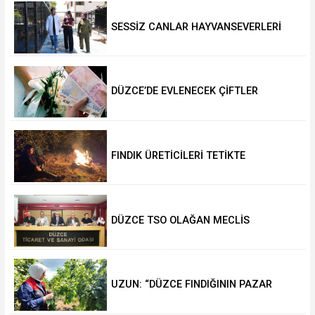
SESSİZ CANLAR HAYVANSEVERLERİ
BEKLİYOR
DÜZCE’DE EVLENECEK ÇİFTLER
DESTEKLENİYOR
FINDIK ÜRETİCİLERİ TETİKTE
DÜZCE TSO OLAĞAN MECLİS
TOPLANTISI GERÇEKLEŞTİRİLDİ
UZUN: “DÜZCE FINDIĞININ PAZAR
DEĞERİ KORUNACAK”