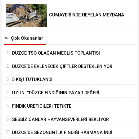
CUMAYERİ’NDE HEYELAN MEYDANA
GELDİ
Çok Okunanlar
1.
DÜZCE TSO OLAĞAN MECLİS TOPLANTISI
GERÇEKLEŞTİRİLDİ
2.
DÜZCE’DE EVLENECEK ÇİFTLER DESTEKLENİYOR
3.
5 KİŞİ TUTUKLANDI
4.
UZUN: “DÜZCE FINDIĞININ PAZAR DEĞERİ
KORUNACAK”
5.
FINDIK ÜRETİCİLERİ TETİKTE
6.
SESSİZ CANLAR HAYVANSEVERLERİ BEKLİYOR
7.
DÜZCE’DE SEZONUN İLK FINDIĞI HARMANA İNDİ