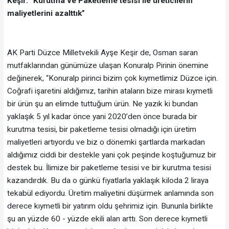
Keşir: “Kurutma ve Paketleme tesisi ile üreticilerin
maliyetlerini azalttık”
AK Parti Düzce Milletvekili Ayşe Keşir de, Osman saran
mutfaklarından günümüze ulaşan Konuralp Pirinin önemine
değinerek, “Konuralp pirinci bizim çok kıymetlimiz Düzce için.
Coğrafi işaretini aldığımız, tarihin ataların bize mirası kıymetli
bir ürün şu an elimde tuttuğum ürün. Ne yazık ki bundan
yaklaşık 5 yıl kadar önce yani 2020’den önce burada bir
kurutma tesisi, bir paketleme tesisi olmadığı için üretim
maliyetleri artıyordu ve biz o dönemki şartlarda markadan
aldığımız ciddi bir destekle yani çok peşinde koştuğumuz bir
destek bu. İlimize bir paketleme tesisi ve bir kurutma tesisi
kazandırdık. Bu da o günkü fiyatlarla yaklaşık kiloda 2 liraya
tekabül ediyordu. Üretim maliyetini düşürmek anlamında son
derece kıymetli bir yatırım oldu şehrimiz için. Bununla birlikte
şu an yüzde 60 - yüzde ekili alan arttı. Son derece kıymetli