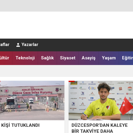
LAR SALAH HEYECANI YAŞADI
aflar
Yazarlar
IĞI HARMANA İNDİ
ültür
Teknoloji
Sağlık
Siyaset
Asayiş
Yaşam
Eğiti
 KİŞİ TUTUKLANDI
DÜZCESPOR’DAN KALEYE
BİR TAKVİYE DAHA