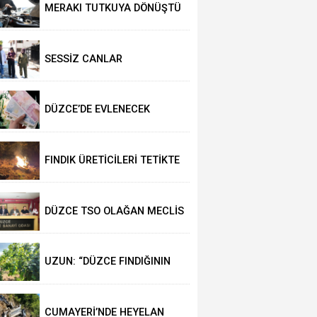
MERAKI TUTKUYA DÖNÜŞTÜ
SESSİZ CANLAR
HAYVANSEVERLERİ BEKLİYOR
DÜZCE’DE EVLENECEK
ÇİFTLER DESTEKLENİYOR
FINDIK ÜRETİCİLERİ TETİKTE
DÜZCE TSO OLAĞAN MECLİS
TOPLANTISI
GERÇEKLEŞTİRİLDİ
UZUN: “DÜZCE FINDIĞININ
PAZAR DEĞERİ KORUNACAK”
CUMAYERİ’NDE HEYELAN