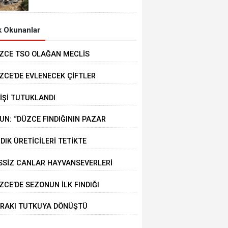
MEYDANA GELDİ
 Okunanlar
ZCE TSO OLAĞAN MECLİS
PLANTISI GERÇEKLEŞTİRİLDİ
ZCE’DE EVLENECEK ÇİFTLER
STEKLENİYOR
KİŞİ TUTUKLANDI
UN: “DÜZCE FINDIĞININ PAZAR
ĞERİ KORUNACAK”
NDIK ÜRETİCİLERİ TETİKTE
SSİZ CANLAR HAYVANSEVERLERİ
KLİYOR
ZCE’DE SEZONUN İLK FINDIĞI
RMANA İNDİ
RAKI TUTKUYA DÖNÜŞTÜ