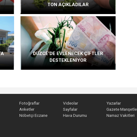
TON AÇIKLADILAR
TA
DÜZCE’DE EVLENECEK ÇİFTLER
DESTEKLENİYOR
Fotoğraflar
Videolar
Yazarlar
Anketler
Sayfalar
Gazete Manşetler
Nöbetçi Eczane
Hava Durumu
Namaz Vakitleri