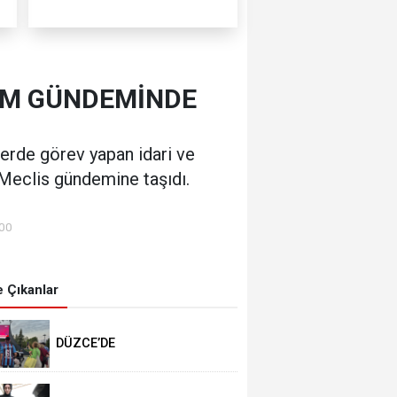
BMM GÜNDEMİNDE
erde görev yapan idari ve
i Meclis gündemine taşıdı.
:00
 Çıkanlar
DÜZCE’DE
TRABZONSPORLULAR
SALAH HEYECANI YAŞADI