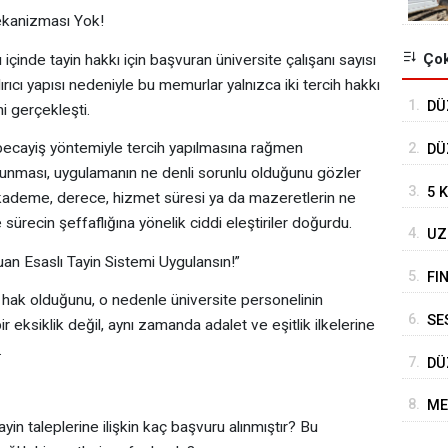
 Mekanizması Yok!
Çok
içinde tayin hakkı için başvuran üniversite çalışanı sayısı
rıcı yapısı nedeniyle bu memurlar yalnızca iki tercih hakkı
1.
DÜ
ni gerçekleşti.
TO
ni becayiş yöntemiyle tercih yapılmasına rağmen
2.
DÜ
unması, uygulamanın ne denli sorunlu olduğunu gözler
DE
3.
5 
 kademe, derece, hizmet süresi ya da mazeretlerin ne
 sürecin şeffaflığına yönelik ciddi eleştiriler doğurdu.
4.
UZ
n Esaslı Tayin Sistemi Uygulansın!”
DE
5.
FI
r hak olduğunu, o nedenle üniversite personelinin
6.
SE
r eksiklik değil, aynı zamanda adalet ve eşitlik ilkelerine
BE
.
7.
DÜ
HA
8.
ME
yin taleplerine ilişkin kaç başvuru alınmıştır? Bu