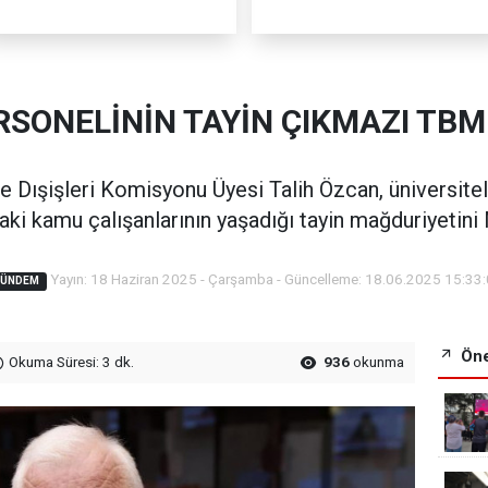
RSONELİNİN TAYİN ÇIKMAZI T
e Dışişleri Komisyonu Üyesi Talih Özcan, üniversitel
daki kamu çalışanlarının yaşadığı tayin mağduriyetin
Yayın: 18 Haziran 2025 - Çarşamba - Güncelleme: 18.06.2025 15:33
GÜNDEM
Öne
Okuma Süresi: 3 dk.
936
okunma