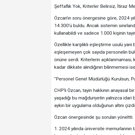
Şeffaflık Yok, Kriterler Belirsiz, İtiraz
Özcan’ın soru önergesine göre, 2024 yılı 
14.300’ü buldu. Ancak sistemin sınırlandı
kullanabildi ve sadece 1.000 kişinin tayi
Özellikle karşılıklı eşleştirme usulü ya
eşleşemeyen çok sayıda personelin bul
önüne serdi. Kriterlerin açıklanmaması,
kadar dikkate alındığının bilinmemesi ise
"Personel Genel Müdürlüğü Kurulsun, Pua
CHP’li Özcan, tayin hakkının anayasal bi
yaşadığı bu mağduriyetin yalnızca idari bi
aykırı bir uygulama olduğunun altını çizdi
Özcan önergesinde şu soruları yöneltti:
1. 2024 yılında üniversite memurlarının ta