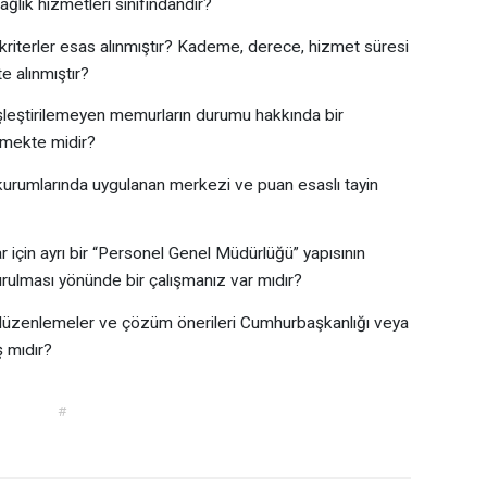
ağlık hizmetleri sınıfındandır?
riterler esas alınmıştır? Kademe, derece, hizmet süresi
e alınmıştır?
 eşleştirilemeyen memurların durumu hakkında bir
lmekte midir?
u kurumlarında uygulanan merkezi ve puan esaslı tayin
 için ayrı bir “Personel Genel Müdürlüğü” yapısının
urulması yönünde bir çalışmanız var mıdır?
k düzenlemeler ve çözüm önerileri Cumhurbaşkanlığı veya
 mıdır?
#