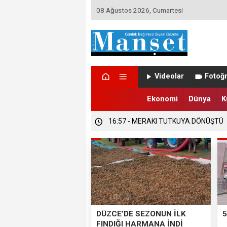
08 Ağustos 2026, Cumartesi
16:58 - DÜZCE’DE TRABZONSPORLU
Videolar
Fotoğr
16:57 - DÜZCE’DE SEZONUN İLK FIND
Ekonomi
Dünya
K
16:57 - MERAKI TUTKUYA DÖNÜŞTÜ
DÜZCE’DE SEZONUN İLK
5
FINDIĞI HARMANA İNDİ