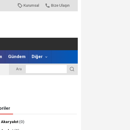
Kurumsal
Bize Ulaşın
m
Gündem
Diğer
Ara
riler
Akaryakıt
(0)