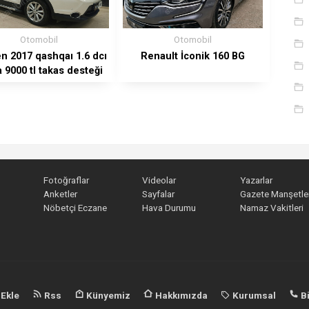
Otomobil
Otomobil
en 2017 qashqaı 1.6 dcı
Renault İconik 160 BG
 9000 tl takas desteği
ile
Fotoğraflar
Videolar
Yazarlar
Anketler
Sayfalar
Gazete Manşetler
Nöbetçi Eczane
Hava Durumu
Namaz Vakitleri
 Ekle
Rss
Künyemiz
Hakkımızda
Kurumsal
Bi