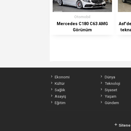
Otomobil
Mercedes C180 C63 AMG
Asf'd
Görünüm
tekna
Ekonomi
Dünya
Kültür
Teknoloji
Sağlık
Siyaset
Asayiş
Yaşam
Eğitim
Gündem
Sitene