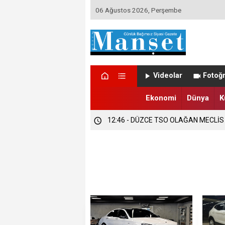
06 Ağustos 2026, Perşembe
12:47 - DÜZCE’DE EVLENECEK ÇİFT
Videolar
Fotoğr
12:47 - FINDIK ÜRETİCİLERİ TETİKTE
Ekonomi
Dünya
K
12:46 - DÜZCE TSO OLAĞAN MECLİS