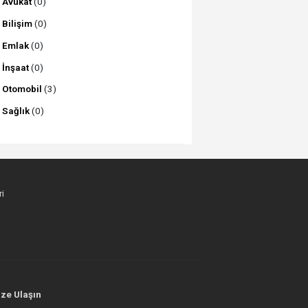
Avukat
(0)
Bilişim
(0)
Emlak
(0)
İnşaat
(0)
Otomobil
(3)
Sağlık
(0)
i
ze Ulaşın