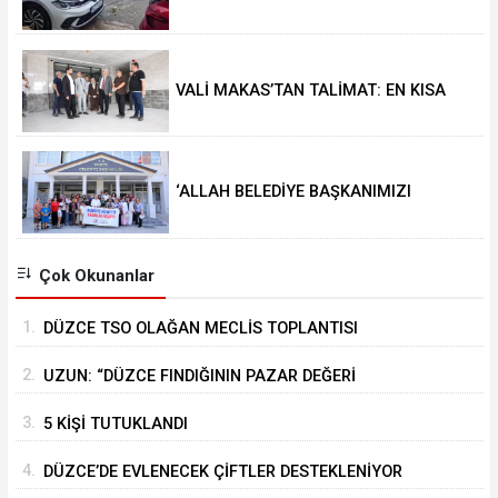
DÖNÜŞTÜ
VALİ MAKAS’TAN TALİMAT: EN KISA
SÜREDE HİZMETE ALINSIN
‘ALLAH BELEDİYE BAŞKANIMIZI
BAŞIMIZDAN EKSİK ETMESİN’
Çok Okunanlar
1.
DÜZCE TSO OLAĞAN MECLİS TOPLANTISI
GERÇEKLEŞTİRİLDİ
2.
UZUN: “DÜZCE FINDIĞININ PAZAR DEĞERİ
KORUNACAK”
3.
5 KİŞİ TUTUKLANDI
4.
DÜZCE’DE EVLENECEK ÇİFTLER DESTEKLENİYOR