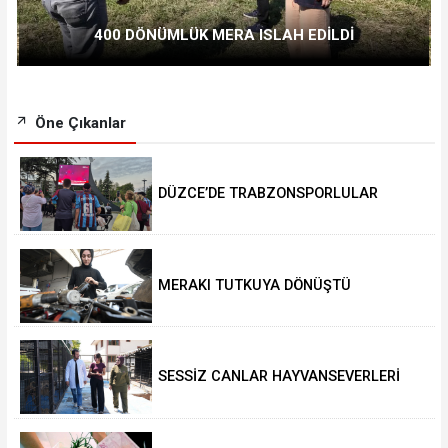
400 DÖNÜMLÜK MERA ISLAH EDİLDİ
Öne Çıkanlar
DÜZCE’DE TRABZONSPORLULAR
SALAH HEYECANI YAŞADI
MERAKI TUTKUYA DÖNÜŞTÜ
SESSİZ CANLAR HAYVANSEVERLERİ
BEKLİYOR