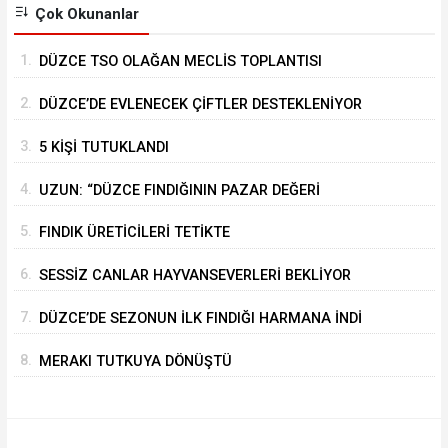
Çok Okunanlar
1.
DÜZCE TSO OLAĞAN MECLİS TOPLANTISI
GERÇEKLEŞTİRİLDİ
2.
DÜZCE’DE EVLENECEK ÇİFTLER DESTEKLENİYOR
3.
5 KİŞİ TUTUKLANDI
4.
UZUN: “DÜZCE FINDIĞININ PAZAR DEĞERİ
KORUNACAK”
5.
FINDIK ÜRETİCİLERİ TETİKTE
6.
SESSİZ CANLAR HAYVANSEVERLERİ BEKLİYOR
7.
DÜZCE’DE SEZONUN İLK FINDIĞI HARMANA İNDİ
8.
MERAKI TUTKUYA DÖNÜŞTÜ