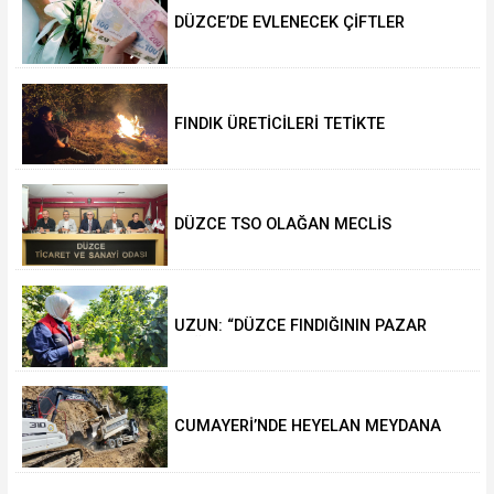
DÜZCE’DE EVLENECEK ÇİFTLER
DESTEKLENİYOR
FINDIK ÜRETİCİLERİ TETİKTE
DÜZCE TSO OLAĞAN MECLİS
TOPLANTISI GERÇEKLEŞTİRİLDİ
UZUN: “DÜZCE FINDIĞININ PAZAR
DEĞERİ KORUNACAK”
CUMAYERİ’NDE HEYELAN MEYDANA
GELDİ