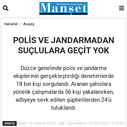
Haberler
Asayiş
POLİS VE JANDARMADAN
SUÇLULARA GEÇİT YOK
Düzce genelinde polis ve jandarma
ekiplerinin gerçekleştirdiği denetimlerde
18 bin kişi sorgulandı. Aranan şahıslara
yönelik çalışmalarda 56 kişi yakalanırken,
adliyeye sevk edilen şüphelilerden 24’ü
tutuklandı.
Yayın: 16 Haziran 2026 - Salı - Güncelleme: 16.06.2026 13:35:00
ASAYIŞ