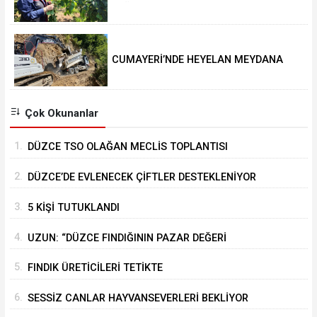
DEĞERİ KORUNACAK”
CUMAYERİ’NDE HEYELAN MEYDANA
GELDİ
Çok Okunanlar
1.
DÜZCE TSO OLAĞAN MECLİS TOPLANTISI
GERÇEKLEŞTİRİLDİ
2.
DÜZCE’DE EVLENECEK ÇİFTLER DESTEKLENİYOR
3.
5 KİŞİ TUTUKLANDI
4.
UZUN: “DÜZCE FINDIĞININ PAZAR DEĞERİ
KORUNACAK”
5.
FINDIK ÜRETİCİLERİ TETİKTE
6.
SESSİZ CANLAR HAYVANSEVERLERİ BEKLİYOR