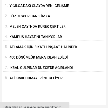
1.
YIĞILCA'DAKİ OLAYDA YENİ GELİŞME
2.
DÜZCESPOR'DAN 3 İMZA
3.
MELEN ÇAYI’NDA KÜREK ÇEKTİLER
4.
KAMPÜS HAYATINI TANIYORLAR
5.
ATLAMAK İÇİN 3 KATLI İNŞAAT HALİNDEKİ
BİNANIN ÜZERİNE ÇIKTI
6.
400 DÖNÜMLÜK MERA ISLAH EDİLDİ
7.
İKBAL GÜLPINAR DÜZCE’DE AĞIRLANDI
8.
ALİ KINIK CUMAYERİ'NE GELİYOR
Sitemizden en iyi şekilde faydalanabilmeniz