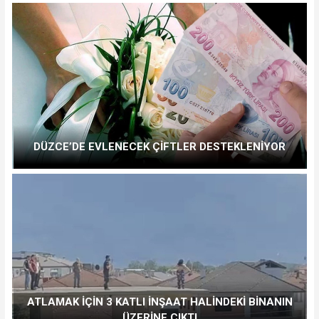
DÜZCE’DE EVLENECEK ÇİFTLER DESTEKLENİYOR
ATLAMAK İÇİN 3 KATLI İNŞAAT HALİNDEKİ BİNANIN
ÜZERİNE ÇIKTI