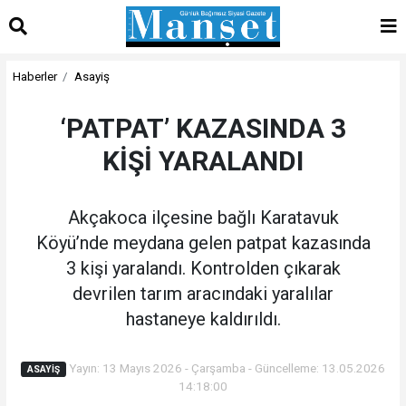
Haberler
Asayiş
‘PATPAT’ KAZASINDA 3
KİŞİ YARALANDI
Akçakoca ilçesine bağlı Karatavuk
Köyü’nde meydana gelen patpat kazasında
3 kişi yaralandı. Kontrolden çıkarak
devrilen tarım aracındaki yaralılar
hastaneye kaldırıldı.
Yayın: 13 Mayıs 2026 - Çarşamba - Güncelleme: 13.05.2026
ASAYIŞ
14:18:00