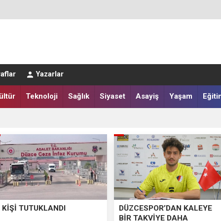
LAR SALAH HEYECANI YAŞADI
aflar
Yazarlar
IĞI HARMANA İNDİ
ültür
Teknoloji
Sağlık
Siyaset
Asayiş
Yaşam
Eğiti
 KİŞİ TUTUKLANDI
DÜZCESPOR’DAN KALEYE
BİR TAKVİYE DAHA