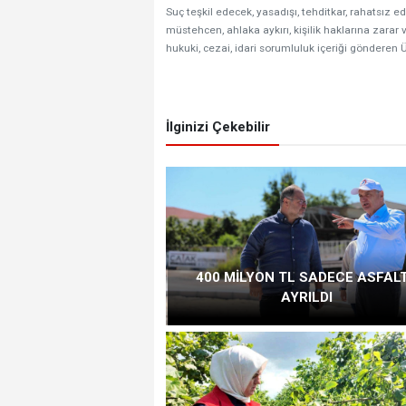
Suç teşkil edecek, yasadışı, tehditkar, rahatsız ed
müstehcen, ahlaka aykırı, kişilik haklarına zarar v
hukuki, cezai, idari sorumluluk içeriği gönderen Ü
İlginizi Çekebilir
400 MİLYON TL SADECE ASFAL
AYRILDI