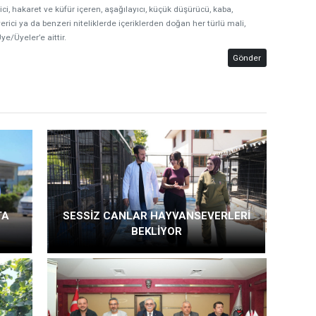
ici, hakaret ve küfür içeren, aşağılayıcı, küçük düşürücü, kaba,
erici ya da benzeri niteliklerde içeriklerden doğan her türlü mali,
ye/Üyeler’e aittir.
Gönder
TA
SESSİZ CANLAR HAYVANSEVERLERİ
BEKLİYOR