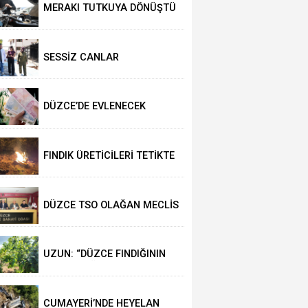
MERAKI TUTKUYA DÖNÜŞTÜ
SESSİZ CANLAR
HAYVANSEVERLERİ BEKLİYOR
DÜZCE’DE EVLENECEK
ÇİFTLER DESTEKLENİYOR
FINDIK ÜRETİCİLERİ TETİKTE
DÜZCE TSO OLAĞAN MECLİS
TOPLANTISI
GERÇEKLEŞTİRİLDİ
UZUN: “DÜZCE FINDIĞININ
PAZAR DEĞERİ KORUNACAK”
CUMAYERİ’NDE HEYELAN