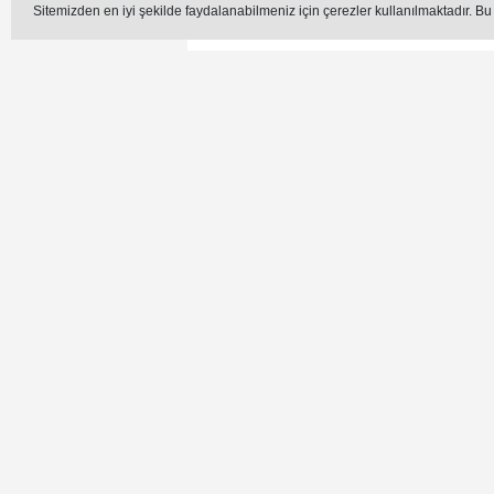
DÜZCE TSO O
Sitemizden en iyi şekilde faydalanabilmeniz için çerezler kullanılmaktadır. Bu
Düzce Ticaret ve Sanayi Od
Emniyet Mü
Editör -