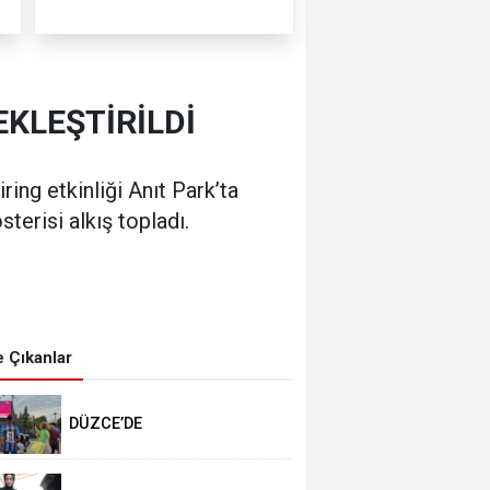
EKLEŞTİRİLDİ
ring etkinliği Anıt Park’ta
terisi alkış topladı.
 Çıkanlar
DÜZCE’DE
TRABZONSPORLULAR
SALAH HEYECANI YAŞADI