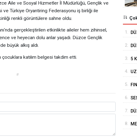
ce Aile ve Sosyal Hizmetler İl Müdürlüğü, Gençlik ve
e Türkiye Oryantiring Federasyonu iş birliği ile
Çok
inliği renkli görüntülere sahne oldu.
nda gerçekleştirilen etkinlikte aileler hem zihinsel,
1.
DÜ
ğlence ve heyecan dolu anlar yaşadı. Düzce Gençlik
TO
de büyük alkış aldı.
2.
DÜ
DE
n çocuklara katılım belgesi takdim etti.
3.
5 
4.
UZ
#
DE
5.
FI
6.
SE
BE
7.
DÜ
HA
8.
ME