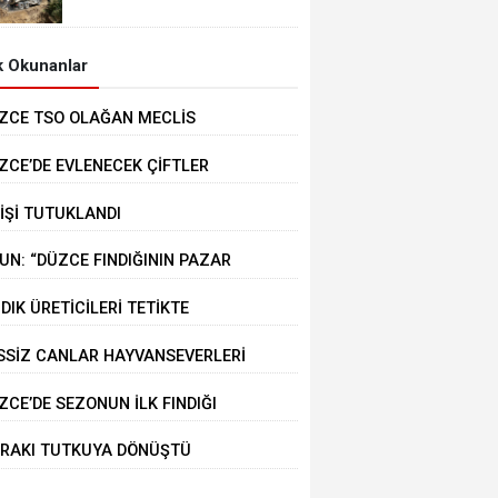
MEYDANA GELDİ
 Okunanlar
ZCE TSO OLAĞAN MECLİS
PLANTISI GERÇEKLEŞTİRİLDİ
ZCE’DE EVLENECEK ÇİFTLER
STEKLENİYOR
KİŞİ TUTUKLANDI
UN: “DÜZCE FINDIĞININ PAZAR
ĞERİ KORUNACAK”
NDIK ÜRETİCİLERİ TETİKTE
SSİZ CANLAR HAYVANSEVERLERİ
KLİYOR
ZCE’DE SEZONUN İLK FINDIĞI
RMANA İNDİ
RAKI TUTKUYA DÖNÜŞTÜ