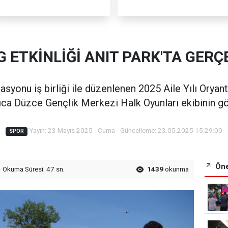
 ETKİNLİĞİ ANIT PARK'TA GERÇ
syonu iş birliği ile düzenlenen 2025 Aile Yılı Oryanti
rıca Düzce Gençlik Merkezi Halk Oyunları ekibinin gös
Yayın: 23 Mayıs 2025 - Cuma - Güncelleme: 23.05.2025 15:29:00
SPOR
Öne
Okuma Süresi: 47 sn.
1439
okunma