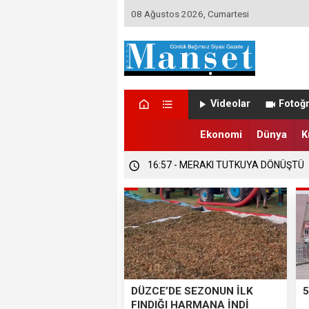
08 Ağustos 2026, Cumartesi
16:58 - DÜZCE’DE TRABZONSPORLU
Videolar
Fotoğr
16:57 - DÜZCE’DE SEZONUN İLK FIND
Ekonomi
Dünya
K
16:57 - MERAKI TUTKUYA DÖNÜŞTÜ
DÜZCE’DE SEZONUN İLK
5
FINDIĞI HARMANA İNDİ