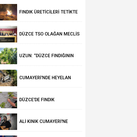
FINDIK ÜRETİCİLERİ TETİKTE
DÜZCE TSO OLAĞAN MECLİS
TOPLANTISI
GERÇEKLEŞTİRİLDİ
UZUN: “DÜZCE FINDIĞININ
PAZAR DEĞERİ KORUNACAK”
CUMAYERİ’NDE HEYELAN
MEYDANA GELDİ
DÜZCE’DE FINDIK
REKOLTESİNİ 102 BİN TON
AÇIKLADILAR
ALİ KINIK CUMAYERİ'NE
GELİYOR