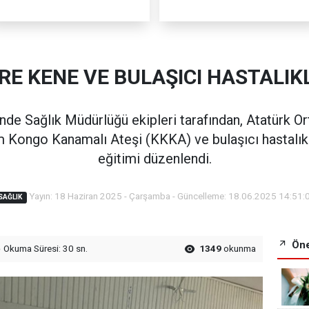
E KENE VE BULAŞICI HASTALIK
nde Sağlık Müdürlüğü ekipleri tarafından, Atatürk O
m Kongo Kanamalı Ateşi (KKKA) ve bulaşıcı hastalık
eğitimi düzenlendi.
Yayın: 18 Haziran 2025 - Çarşamba - Güncelleme: 18.06.2025 14:51:
SAĞLIK
Öne
Okuma Süresi: 30 sn.
1349
okunma