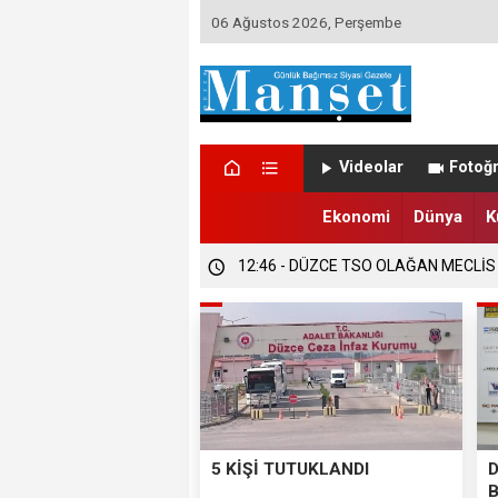
06 Ağustos 2026, Perşembe
12:47 - DÜZCE’DE EVLENECEK ÇİFT
Videolar
Fotoğr
12:47 - FINDIK ÜRETİCİLERİ TETİKTE
Ekonomi
Dünya
K
12:46 - DÜZCE TSO OLAĞAN MECLİS
5 KİŞİ TUTUKLANDI