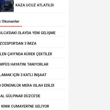
KAZA UCUZ ATLATILDI
 Okunanlar
ĞILCA'DAKİ OLAYDA YENİ GELİŞME
ZCESPOR'DAN 3 İMZA
LEN ÇAYI’NDA KÜREK ÇEKTİLER
MPÜS HAYATINI TANIYORLAR
LAMAK İÇİN 3 KATLI İNŞAAT
LİNDEKİ BİNANIN ÜZERİNE ÇIKTI
0 DÖNÜMLÜK MERA ISLAH EDİLDİ
BAL GÜLPINAR DÜZCE’DE
IRLANDI
İ KINIK CUMAYERİ'NE GELİYOR