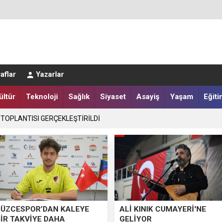
LER DESTEKLENİYOR
aflar
Yazarlar
ültür
Teknoloji
Sağlık
Siyaset
Asayiş
Yaşam
Eğiti
 TOPLANTISI GERÇEKLEŞTİRİLDİ
DÜZCESPOR’DAN KALEYE
ALİ KINIK CUMAYERİ'NE
BİR TAKVİYE DAHA
GELİYOR