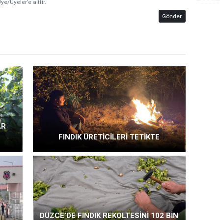
ye/Üyeler’e aittir.
Gönder
AR
FINDIK ÜRETİCİLERİ TETİKTE
DÜZCE’DE FINDIK REKOLTESİNİ 102 BİN