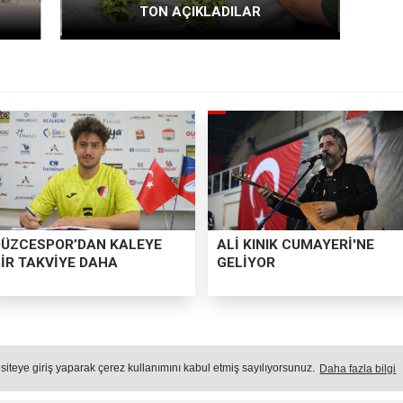
TON AÇIKLADILAR
DÜZCESPOR’DAN KALEYE
ALİ KINIK CUMAYERİ'NE
BİR TAKVİYE DAHA
GELİYOR
NDIK REKOLTESİNİ 102 BİN TON
 siteye giriş yaparak çerez kullanımını kabul etmiş sayılıyorsunuz.
Daha fazla bilgi