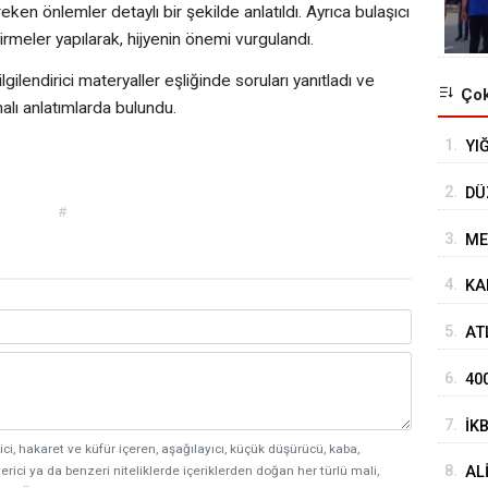
reken önlemler detaylı bir şekilde anlatıldı. Ayrıca bulaşıcı
rmeler yapılarak, hijyenin önemi vurgulandı.
ilgilendirici materyaller eşliğinde soruları yanıtladı ve
Çok
malı anlatımlarda bulundu.
1.
YI
2.
DÜ
#
3.
ME
4.
KA
5.
AT
HA
6.
40
7.
İK
ici, hakaret ve küfür içeren, aşağılayıcı, küçük düşürücü, kaba,
AĞ
8.
AL
erici ya da benzeri niteliklerde içeriklerden doğan her türlü mali,