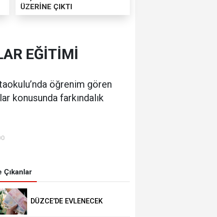
ÜZERİNE ÇIKTI
LAR EĞİTİMİ
rtaokulu’nda öğrenim gören
lar konusunda farkındalık
00
 Çıkanlar
DÜZCE’DE EVLENECEK
ÇİFTLER DESTEKLENİYOR