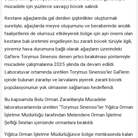
mücadele için yüzlerce savaşçı böcek salındı.
Kestane ağaçlarında gal denilen şişkinlikler oluşturmak
suretiyle, ağaçlarda meyve oluşumunu ve beraberinde arıcılık
faaliyetlerini de olumsuz etkileyerek bölge için ayrı önemi olan
kestane balı üretimini engelleyen bu zararlı böcek türüyle ilgili,
yöremiz hava durumuna bağlı olarak ağaçların üzerindeki
Gal'lere Torymus Sinensis denen yırtıcı bırakılması yöntemiyle
mücadele çalışmalarına 2025 yılında da devam edildi.
Laboratuvar ortamında üretilen Torymus Sinensis'ler Gal'lerin
içinde bulunan zararlıyı ve larvalarını yiyerek zararlı böcek
popülasyonunun yok olmasının sağlaması hedeflendi.
Bu kapsamda Bolu Orman Zararlılarıyla Mücadele
laboratuvarlarında üretilen "Torymus Sinensis"ler Yığılca Orman
İşletme Müdürlüğü tarafından Melendere Orman İşletme
Şefliği Sınırları içerisinde ormanlara bırakıldı.
Yığılca Orman İşletme Müdürlüğünce bölge mıntıkasında kalan