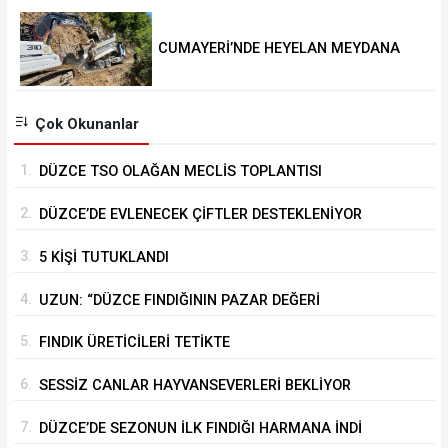
CUMAYERİ’NDE HEYELAN MEYDANA
GELDİ
Çok Okunanlar
1.
DÜZCE TSO OLAĞAN MECLİS TOPLANTISI
GERÇEKLEŞTİRİLDİ
2.
DÜZCE’DE EVLENECEK ÇİFTLER DESTEKLENİYOR
3.
5 KİŞİ TUTUKLANDI
4.
UZUN: “DÜZCE FINDIĞININ PAZAR DEĞERİ
KORUNACAK”
5.
FINDIK ÜRETİCİLERİ TETİKTE
6.
SESSİZ CANLAR HAYVANSEVERLERİ BEKLİYOR
7.
DÜZCE’DE SEZONUN İLK FINDIĞI HARMANA İNDİ