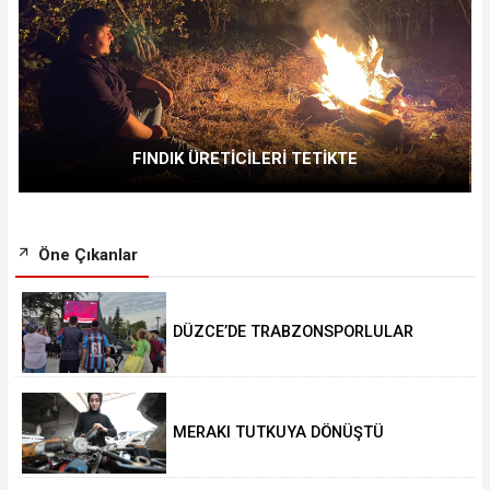
FINDIK ÜRETİCİLERİ TETİKTE
Öne Çıkanlar
DÜZCE’DE TRABZONSPORLULAR
SALAH HEYECANI YAŞADI
MERAKI TUTKUYA DÖNÜŞTÜ