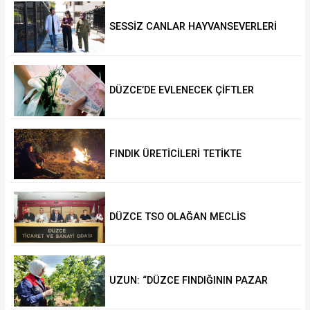
SESSİZ CANLAR HAYVANSEVERLERİ
BEKLİYOR
DÜZCE’DE EVLENECEK ÇİFTLER
DESTEKLENİYOR
FINDIK ÜRETİCİLERİ TETİKTE
DÜZCE TSO OLAĞAN MECLİS
TOPLANTISI GERÇEKLEŞTİRİLDİ
UZUN: “DÜZCE FINDIĞININ PAZAR
DEĞERİ KORUNACAK”