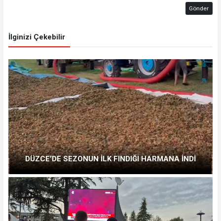
Gönder
İlginizi Çekebilir
DÜZCE’DE SEZONUN İLK FINDIĞI HARMANA İNDİ