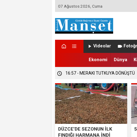
07 Ağustos 2026, Cuma
16:58 - DÜZCE’DE TRABZONSPORLU
Videolar
Fotoğr
16:57 - DÜZCE’DE SEZONUN İLK FIND
Ekonomi
Dünya
K
16:57 - MERAKI TUTKUYA DÖNÜŞTÜ
DÜZCE’DE SEZONUN İLK
5
FINDIĞI HARMANA İNDİ