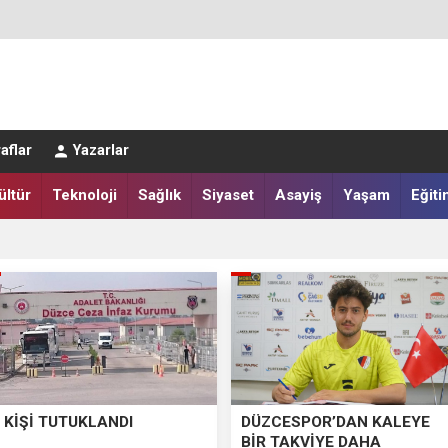
LAR SALAH HEYECANI YAŞADI
aflar
Yazarlar
IĞI HARMANA İNDİ
ültür
Teknoloji
Sağlık
Siyaset
Asayiş
Yaşam
Eğiti
 KİŞİ TUTUKLANDI
DÜZCESPOR’DAN KALEYE
BİR TAKVİYE DAHA