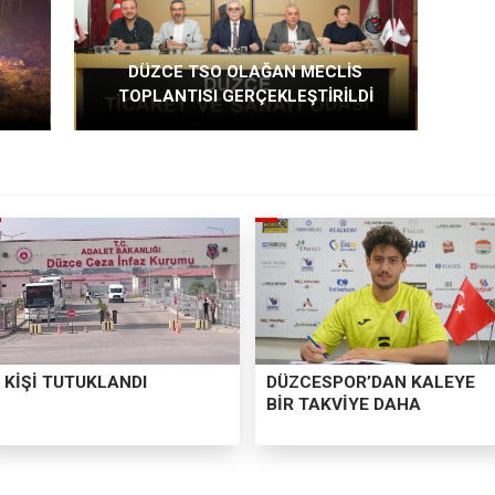
DÜZCE TSO OLAĞAN MECLİS
TOPLANTISI GERÇEKLEŞTİRİLDİ
 KİŞİ TUTUKLANDI
DÜZCESPOR’DAN KALEYE
BİR TAKVİYE DAHA