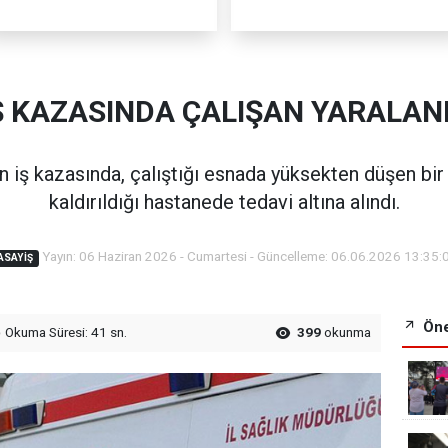
Ş KAZASINDA ÇALIŞAN YARALAN
ş kazasında, çalıştığı esnada yüksekten düşen bir iş
kaldırıldığı hastanede tedavi altına alındı.
Yayın: 06 Haziran 2026 - Cumartesi - Güncelleme: 06.06.2026 13:35:
ASAYIŞ
Öne
Okuma Süresi: 41 sn.
399
okunma