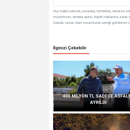
Suç teşkil edecek, yasadışı, tehditkar, rahatsız ed
müstehcen, ahlaka aykırı, kişilik haklarına zarar v
hukuki, cezai, idari sorumluluk içeriği gönderen Ü
İlginizi Çekebilir
400 MİLYON TL SADECE ASFAL
AYRILDI