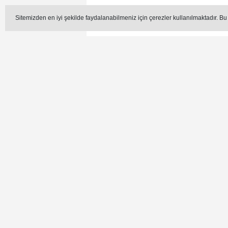
DÜZCE TSO O
Sitemizden en iyi şekilde faydalanabilmeniz için çerezler kullanılmaktadır. Bu
Düzce Ticaret ve Sanayi Od
Emniyet Mü
Editör -