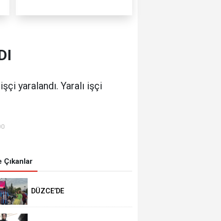
DI
çi yaralandı. Yaralı işçi
00
 Çıkanlar
DÜZCE’DE
TRABZONSPORLULAR
SALAH HEYECANI YAŞADI