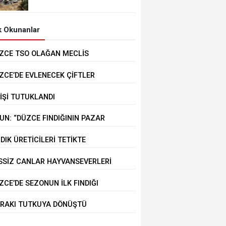
MEYDANA GELDİ
 Okunanlar
ZCE TSO OLAĞAN MECLİS
PLANTISI GERÇEKLEŞTİRİLDİ
ZCE’DE EVLENECEK ÇİFTLER
STEKLENİYOR
KİŞİ TUTUKLANDI
UN: “DÜZCE FINDIĞININ PAZAR
ĞERİ KORUNACAK”
NDIK ÜRETİCİLERİ TETİKTE
SSİZ CANLAR HAYVANSEVERLERİ
KLİYOR
ZCE’DE SEZONUN İLK FINDIĞI
RMANA İNDİ
RAKI TUTKUYA DÖNÜŞTÜ