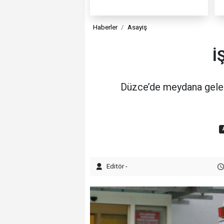
Haberler
Asayiş
İ
Düzce’de meydana gelen i
Editör -