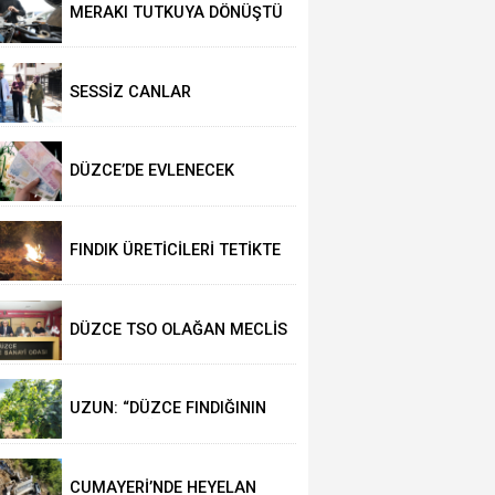
MERAKI TUTKUYA DÖNÜŞTÜ
SESSİZ CANLAR
HAYVANSEVERLERİ BEKLİYOR
DÜZCE’DE EVLENECEK
ÇİFTLER DESTEKLENİYOR
FINDIK ÜRETİCİLERİ TETİKTE
DÜZCE TSO OLAĞAN MECLİS
TOPLANTISI
GERÇEKLEŞTİRİLDİ
UZUN: “DÜZCE FINDIĞININ
PAZAR DEĞERİ KORUNACAK”
CUMAYERİ’NDE HEYELAN