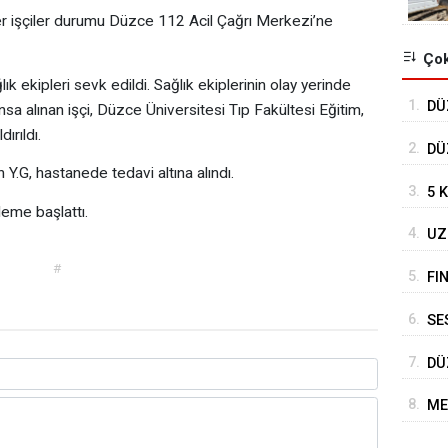
ğer işçiler durumu Düzce 112 Acil Çağrı Merkezi’ne
Çok
k ekipleri sevk edildi. Sağlık ekiplerinin olay yerinde
1.
DÜ
sa alınan işçi, Düzce Üniversitesi Tıp Fakültesi Eğitim,
TO
ırıldı.
2.
DÜ
 Y.G, hastanede tedavi altına alındı.
DE
3.
5 
eleme başlattı.
4.
UZ
DE
#
5.
FI
6.
SE
BE
7.
DÜ
HA
8.
ME