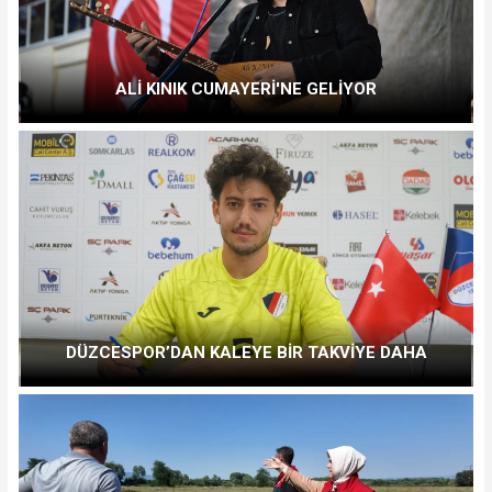
ALİ KINIK CUMAYERİ'NE GELİYOR
DÜZCESPOR’DAN KALEYE BİR TAKVİYE DAHA