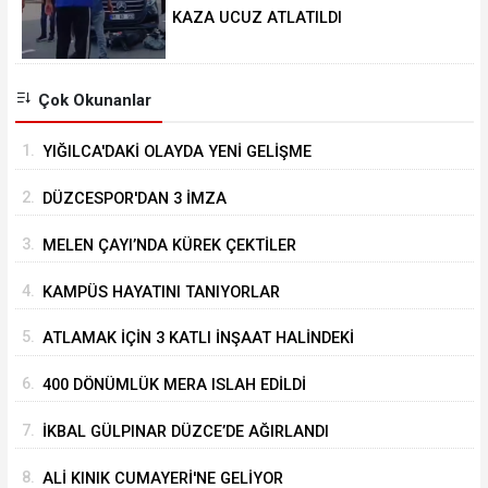
KAZA UCUZ ATLATILDI
Çok Okunanlar
1.
YIĞILCA'DAKİ OLAYDA YENİ GELİŞME
2.
DÜZCESPOR'DAN 3 İMZA
3.
MELEN ÇAYI’NDA KÜREK ÇEKTİLER
4.
KAMPÜS HAYATINI TANIYORLAR
5.
ATLAMAK İÇİN 3 KATLI İNŞAAT HALİNDEKİ
BİNANIN ÜZERİNE ÇIKTI
6.
400 DÖNÜMLÜK MERA ISLAH EDİLDİ
7.
İKBAL GÜLPINAR DÜZCE’DE AĞIRLANDI
8.
ALİ KINIK CUMAYERİ'NE GELİYOR