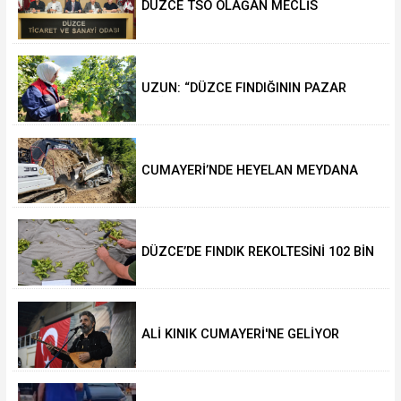
DÜZCE TSO OLAĞAN MECLİS
TOPLANTISI GERÇEKLEŞTİRİLDİ
UZUN: “DÜZCE FINDIĞININ PAZAR
DEĞERİ KORUNACAK”
CUMAYERİ’NDE HEYELAN MEYDANA
GELDİ
DÜZCE’DE FINDIK REKOLTESİNİ 102 BİN
TON AÇIKLADILAR
ALİ KINIK CUMAYERİ'NE GELİYOR