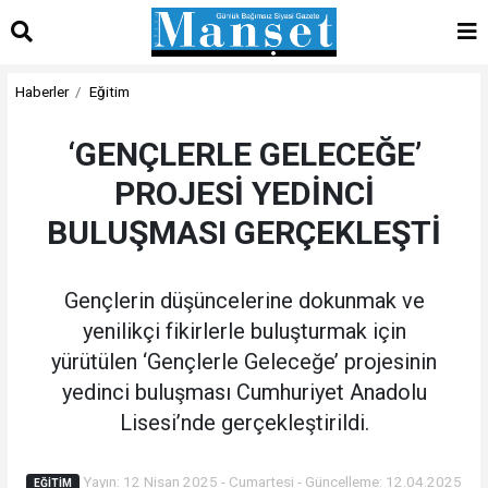
Haberler
Eğitim
‘GENÇLERLE GELECEĞE’
PROJESİ YEDİNCİ
BULUŞMASI GERÇEKLEŞTİ
Gençlerin düşüncelerine dokunmak ve
yenilikçi fikirlerle buluşturmak için
yürütülen ‘Gençlerle Geleceğe’ projesinin
yedinci buluşması Cumhuriyet Anadolu
Lisesi’nde gerçekleştirildi.
Yayın: 12 Nisan 2025 - Cumartesi - Güncelleme: 12.04.2025
EĞITIM