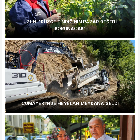
UZUN: “DÜZCE FINDIĞININ PAZAR DEĞERİ
KORUNACAK”
CUMAYERİ’NDE HEYELAN MEYDANA GELDİ