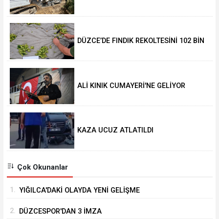
GELDİ
DÜZCE’DE FINDIK REKOLTESİNİ 102 BİN
TON AÇIKLADILAR
ALİ KINIK CUMAYERİ'NE GELİYOR
KAZA UCUZ ATLATILDI
Çok Okunanlar
1.
YIĞILCA'DAKİ OLAYDA YENİ GELİŞME
2.
DÜZCESPOR'DAN 3 İMZA