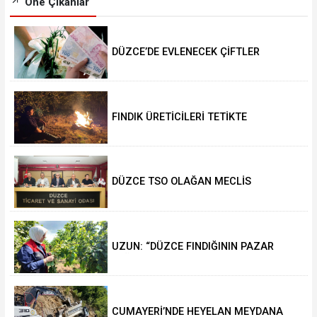
Öne Çıkanlar
DÜZCE’DE EVLENECEK ÇİFTLER
DESTEKLENİYOR
FINDIK ÜRETİCİLERİ TETİKTE
DÜZCE TSO OLAĞAN MECLİS
TOPLANTISI GERÇEKLEŞTİRİLDİ
UZUN: “DÜZCE FINDIĞININ PAZAR
DEĞERİ KORUNACAK”
CUMAYERİ’NDE HEYELAN MEYDANA