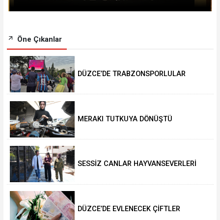
Öne Çıkanlar
DÜZCE’DE TRABZONSPORLULAR
SALAH HEYECANI YAŞADI
MERAKI TUTKUYA DÖNÜŞTÜ
SESSİZ CANLAR HAYVANSEVERLERİ
BEKLİYOR
DÜZCE’DE EVLENECEK ÇİFTLER
DESTEKLENİYOR