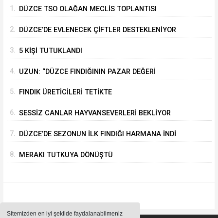
1.
DÜZCE TSO OLAĞAN MECLİS TOPLANTISI
GERÇEKLEŞTİRİLDİ
2.
DÜZCE’DE EVLENECEK ÇİFTLER DESTEKLENİYOR
3.
5 KİŞİ TUTUKLANDI
4.
UZUN: “DÜZCE FINDIĞININ PAZAR DEĞERİ
KORUNACAK”
5.
FINDIK ÜRETİCİLERİ TETİKTE
6.
SESSİZ CANLAR HAYVANSEVERLERİ BEKLİYOR
7.
DÜZCE’DE SEZONUN İLK FINDIĞI HARMANA İNDİ
8.
MERAKI TUTKUYA DÖNÜŞTÜ
Sitemizden en iyi şekilde faydalanabilmeniz