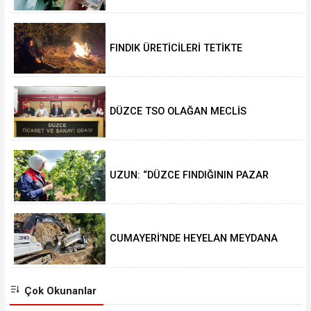
FINDIK ÜRETİCİLERİ TETİKTE
DÜZCE TSO OLAĞAN MECLİS
TOPLANTISI GERÇEKLEŞTİRİLDİ
UZUN: “DÜZCE FINDIĞININ PAZAR
DEĞERİ KORUNACAK”
CUMAYERİ’NDE HEYELAN MEYDANA
GELDİ
Çok Okunanlar