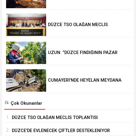
DÜZCE TSO OLAĞAN MECLİS
TOPLANTISI GERÇEKLEŞTİRİLDİ
UZUN: “DÜZCE FINDIĞININ PAZAR
DEĞERİ KORUNACAK”
CUMAYERİ’NDE HEYELAN MEYDANA
GELDİ
Çok Okunanlar
1.
DÜZCE TSO OLAĞAN MECLİS TOPLANTISI
GERÇEKLEŞTİRİLDİ
2.
DÜZCE’DE EVLENECEK ÇİFTLER DESTEKLENİYOR