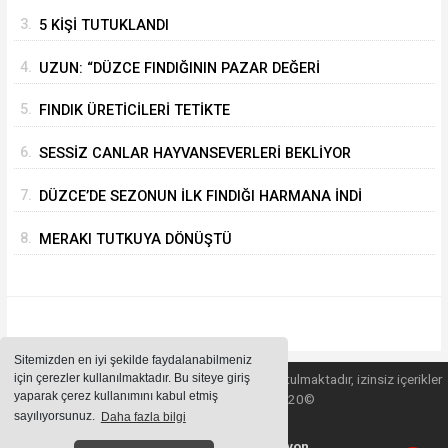
3.
5 KİŞİ TUTUKLANDI
4.
UZUN: “DÜZCE FINDIĞININ PAZAR DEĞERİ
KORUNACAK”
5.
FINDIK ÜRETİCİLERİ TETİKTE
6.
SESSİZ CANLAR HAYVANSEVERLERİ BEKLİYOR
7.
DÜZCE’DE SEZONUN İLK FINDIĞI HARMANA İNDİ
8.
MERAKI TUTKUYA DÖNÜŞTÜ
Sitemizden en iyi şekilde faydalanabilmeniz
için çerezler kullanılmaktadır. Bu siteye giriş
Sitemizde bulunan içeriklerin tüm hakları saklı tutulmaktadır, izinsiz içerikler
yaparak çerez kullanımını kabul etmiş
kullanılamaz. Copyright 2020©
sayılıyorsunuz.
Daha fazla bilgi
Haber Yazılımı:
Web Aksiyon