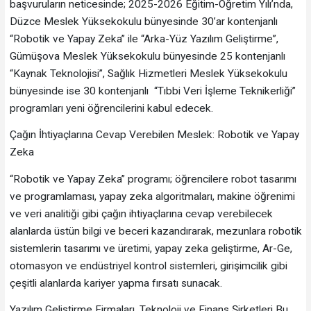
başvuruların neticesinde; 2025-2026 Eğitim-Öğretim Yılı’nda,
Düzce Meslek Yüksekokulu bünyesinde 30’ar kontenjanlı
“Robotik ve Yapay Zeka” ile “Arka-Yüz Yazılım Geliştirme”,
Gümüşova Meslek Yüksekokulu bünyesinde 25 kontenjanlı
“Kaynak Teknolojisi”, Sağlık Hizmetleri Meslek Yüksekokulu
bünyesinde ise 30 kontenjanlı “Tıbbi Veri İşleme Teknikerliği”
programları yeni öğrencilerini kabul edecek.
Çağın İhtiyaçlarına Cevap Verebilen Meslek: Robotik ve Yapay
Zeka
“Robotik ve Yapay Zeka” programı; öğrencilere robot tasarımı
ve programlaması, yapay zeka algoritmaları, makine öğrenimi
ve veri analitiği gibi çağın ihtiyaçlarına cevap verebilecek
alanlarda üstün bilgi ve beceri kazandırarak, mezunlara robotik
sistemlerin tasarımı ve üretimi, yapay zeka geliştirme, Ar-Ge,
otomasyon ve endüstriyel kontrol sistemleri, girişimcilik gibi
çeşitli alanlarda kariyer yapma fırsatı sunacak.
Yazılım Geliştirme Firmaları, Teknoloji ve Finans Şirketleri Bu