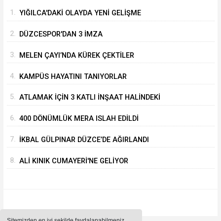
1.
YIĞILCA'DAKİ OLAYDA YENİ GELİŞME
2.
DÜZCESPOR'DAN 3 İMZA
3.
MELEN ÇAYI’NDA KÜREK ÇEKTİLER
4.
KAMPÜS HAYATINI TANIYORLAR
5.
ATLAMAK İÇİN 3 KATLI İNŞAAT HALİNDEKİ
BİNANIN ÜZERİNE ÇIKTI
6.
400 DÖNÜMLÜK MERA ISLAH EDİLDİ
7.
İKBAL GÜLPINAR DÜZCE’DE AĞIRLANDI
8.
ALİ KINIK CUMAYERİ'NE GELİYOR
Sitemizden en iyi şekilde faydalanabilmeniz