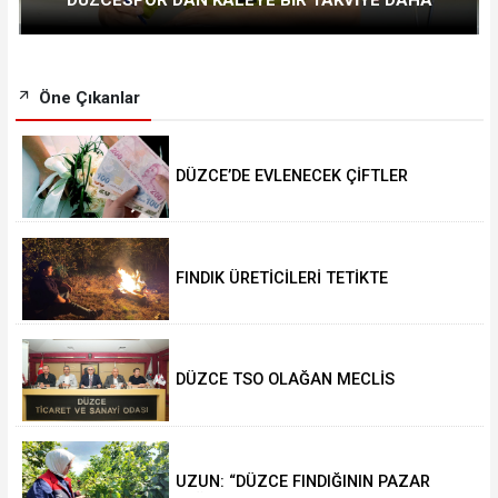
Öne Çıkanlar
DÜZCE’DE EVLENECEK ÇİFTLER
DESTEKLENİYOR
FINDIK ÜRETİCİLERİ TETİKTE
DÜZCE TSO OLAĞAN MECLİS
TOPLANTISI GERÇEKLEŞTİRİLDİ
UZUN: “DÜZCE FINDIĞININ PAZAR