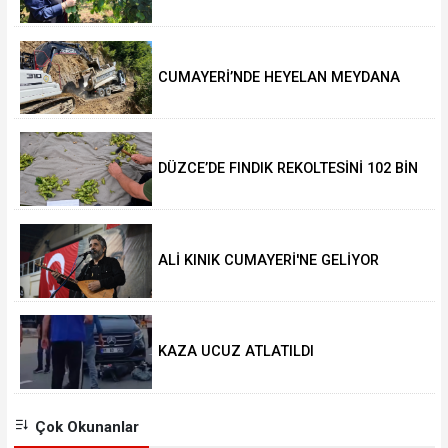
DEĞERİ KORUNACAK”
CUMAYERİ’NDE HEYELAN MEYDANA
GELDİ
DÜZCE’DE FINDIK REKOLTESİNİ 102 BİN
TON AÇIKLADILAR
ALİ KINIK CUMAYERİ'NE GELİYOR
KAZA UCUZ ATLATILDI
Çok Okunanlar