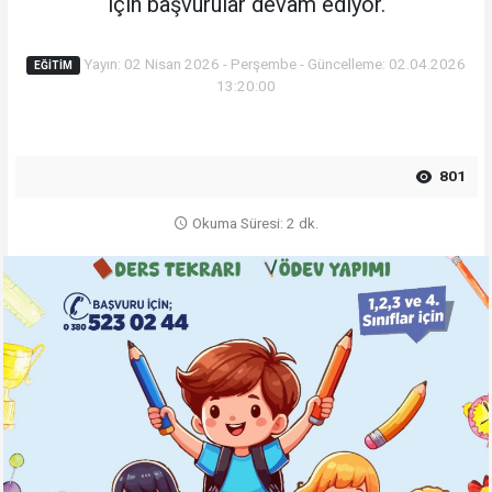
için başvurular devam ediyor.
Yayın: 02 Nisan 2026 - Perşembe - Güncelleme: 02.04.2026
EĞITIM
13:20:00
801
Okuma Süresi: 2 dk.