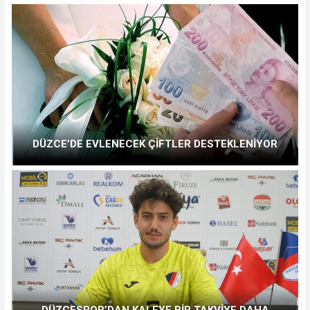
DÜZCE’DE EVLENECEK ÇİFTLER DESTEKLENİYOR
DÜZCESPOR’DAN KALEYE BİR TAKVİYE DAHA