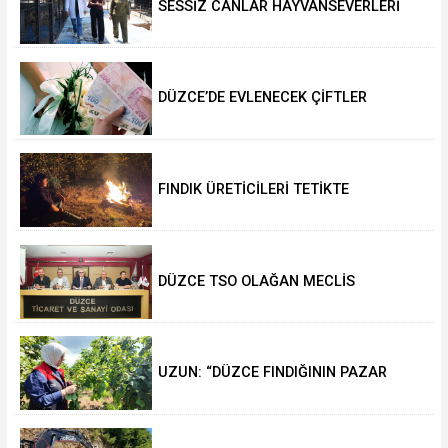
SESSİZ CANLAR HAYVANSEVERLERİ
BEKLİYOR
DÜZCE’DE EVLENECEK ÇİFTLER
DESTEKLENİYOR
FINDIK ÜRETİCİLERİ TETİKTE
DÜZCE TSO OLAĞAN MECLİS
TOPLANTISI GERÇEKLEŞTİRİLDİ
UZUN: “DÜZCE FINDIĞININ PAZAR
DEĞERİ KORUNACAK”