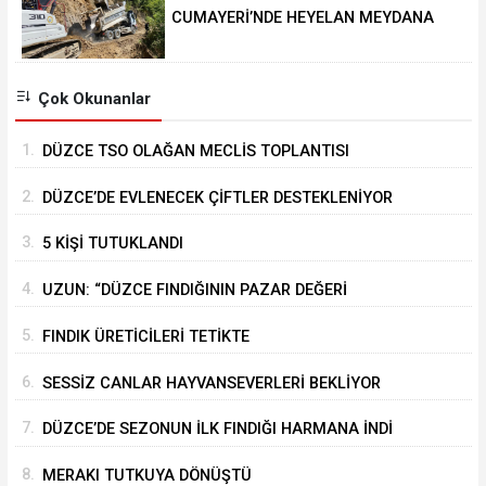
CUMAYERİ’NDE HEYELAN MEYDANA
GELDİ
Çok Okunanlar
1.
DÜZCE TSO OLAĞAN MECLİS TOPLANTISI
GERÇEKLEŞTİRİLDİ
2.
DÜZCE’DE EVLENECEK ÇİFTLER DESTEKLENİYOR
3.
5 KİŞİ TUTUKLANDI
4.
UZUN: “DÜZCE FINDIĞININ PAZAR DEĞERİ
KORUNACAK”
5.
FINDIK ÜRETİCİLERİ TETİKTE
6.
SESSİZ CANLAR HAYVANSEVERLERİ BEKLİYOR
7.
DÜZCE’DE SEZONUN İLK FINDIĞI HARMANA İNDİ
8.
MERAKI TUTKUYA DÖNÜŞTÜ