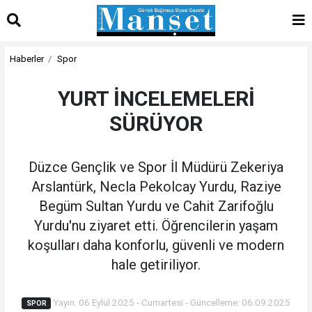
Haberler
Spor
YURT İNCELEMELERİ
SÜRÜYOR
Düzce Gençlik ve Spor İl Müdürü Zekeriya
Arslantürk, Necla Pekolcay Yurdu, Raziye
Begüm Sultan Yurdu ve Cahit Zarifoğlu
Yurdu'nu ziyaret etti. Öğrencilerin yaşam
koşulları daha konforlu, güvenli ve modern
hale getiriliyor.
Yayın: 06 Eylül 2025 - Cumartesi - Güncelleme: 06.09.2025
SPOR