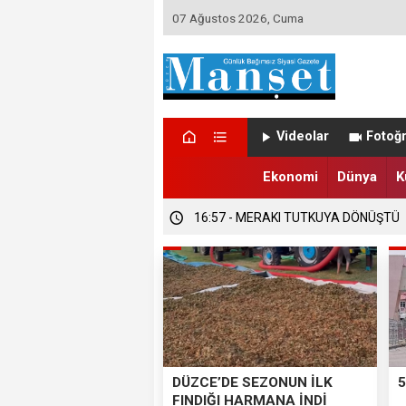
07 Ağustos 2026, Cuma
Videolar
Fotoğr
Ekonomi
Dünya
K
16:58 - DÜZCE’DE TRABZONSPORLU
16:57 - DÜZCE’DE SEZONUN İLK FIND
16:57 - MERAKI TUTKUYA DÖNÜŞTÜ
DÜZCE’DE SEZONUN İLK
5
FINDIĞI HARMANA İNDİ