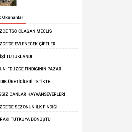
MEYDANA GELDİ
 Okunanlar
ZCE TSO OLAĞAN MECLİS
PLANTISI GERÇEKLEŞTİRİLDİ
ZCE’DE EVLENECEK ÇİFTLER
STEKLENİYOR
KİŞİ TUTUKLANDI
UN: “DÜZCE FINDIĞININ PAZAR
ĞERİ KORUNACAK”
NDIK ÜRETİCİLERİ TETİKTE
SSİZ CANLAR HAYVANSEVERLERİ
KLİYOR
ZCE’DE SEZONUN İLK FINDIĞI
RMANA İNDİ
RAKI TUTKUYA DÖNÜŞTÜ