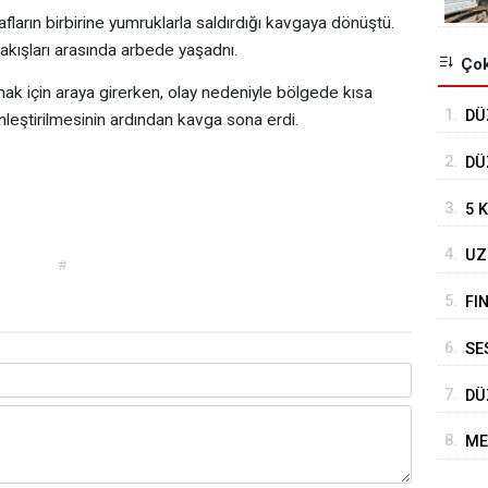
fların birbirine yumruklarla saldırdığı kavgaya dönüştü.
kışları arasında arbede yaşadnı.
Çok
mak için araya girerken, olay nedeniyle bölgede kısa
1.
DÜ
kinleştirilmesinin ardından kavga sona erdi.
TO
2.
DÜ
DE
3.
5 
4.
UZ
#
DE
5.
FI
6.
SE
BE
7.
DÜ
HA
8.
ME