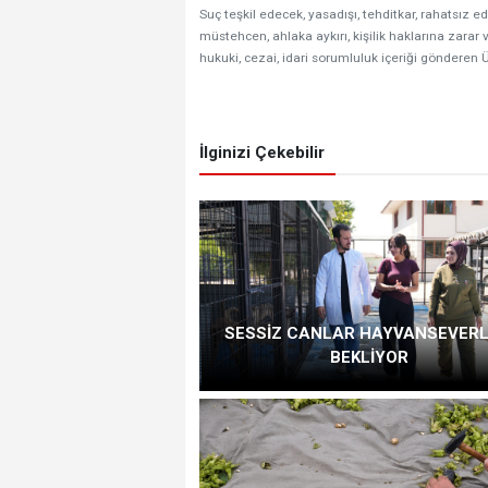
Suç teşkil edecek, yasadışı, tehditkar, rahatsız ed
müstehcen, ahlaka aykırı, kişilik haklarına zarar v
hukuki, cezai, idari sorumluluk içeriği gönderen Ü
İlginizi Çekebilir
SESSİZ CANLAR HAYVANSEVERL
BEKLİYOR