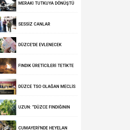
MERAKI TUTKUYA DÖNÜŞTÜ
SESSİZ CANLAR
HAYVANSEVERLERİ BEKLİYOR
DÜZCE’DE EVLENECEK
ÇİFTLER DESTEKLENİYOR
FINDIK ÜRETİCİLERİ TETİKTE
DÜZCE TSO OLAĞAN MECLİS
TOPLANTISI
GERÇEKLEŞTİRİLDİ
UZUN: “DÜZCE FINDIĞININ
PAZAR DEĞERİ KORUNACAK”
CUMAYERİ’NDE HEYELAN