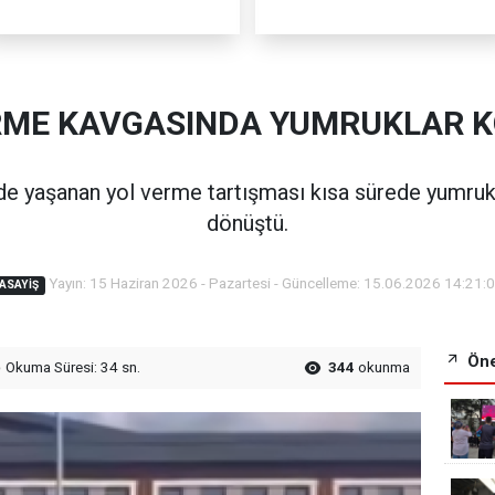
RME KAVGASINDA YUMRUKLAR 
e yaşanan yol verme tartışması kısa sürede yumruk
dönüştü.
Yayın: 15 Haziran 2026 - Pazartesi - Güncelleme: 15.06.2026 14:21:
ASAYIŞ
Öne
Okuma Süresi: 34 sn.
344
okunma