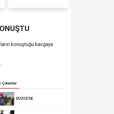
KONUŞTU
ların konuştuğu kavgaya
00
 Çıkanlar
DÜZCE’DE
TRABZONSPORLULAR
SALAH HEYECANI YAŞADI