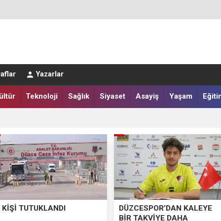
aflar
Yazarlar
ültür
Teknoloji
Sağlık
Siyaset
Asayiş
Yaşam
Eğiti
LAR SALAH HEYECANI YAŞADI
IĞI HARMANA İNDİ
 KİŞİ TUTUKLANDI
DÜZCESPOR’DAN KALEYE
BİR TAKVİYE DAHA