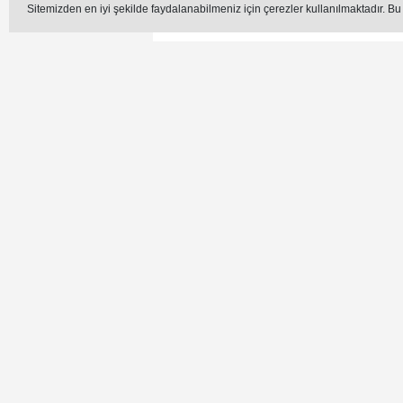
DÜZCE TSO O
Sitemizden en iyi şekilde faydalanabilmeniz için çerezler kullanılmaktadır. Bu
Düzce Ticaret ve Sanayi Od
Emniyet Mü
Editör -