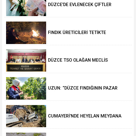
DÜZCE’DE EVLENECEK ÇİFTLER
DESTEKLENİYOR
FINDIK ÜRETİCİLERİ TETİKTE
DÜZCE TSO OLAĞAN MECLİS
TOPLANTISI GERÇEKLEŞTİRİLDİ
UZUN: “DÜZCE FINDIĞININ PAZAR
DEĞERİ KORUNACAK”
CUMAYERİ’NDE HEYELAN MEYDANA
GELDİ