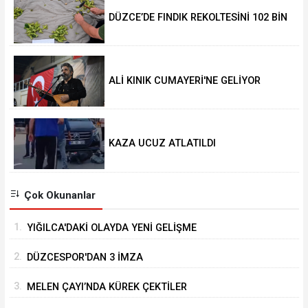
DÜZCE’DE FINDIK REKOLTESİNİ 102 BİN
TON AÇIKLADILAR
ALİ KINIK CUMAYERİ'NE GELİYOR
KAZA UCUZ ATLATILDI
Çok Okunanlar
1.
YIĞILCA'DAKİ OLAYDA YENİ GELİŞME
2.
DÜZCESPOR'DAN 3 İMZA
3.
MELEN ÇAYI’NDA KÜREK ÇEKTİLER