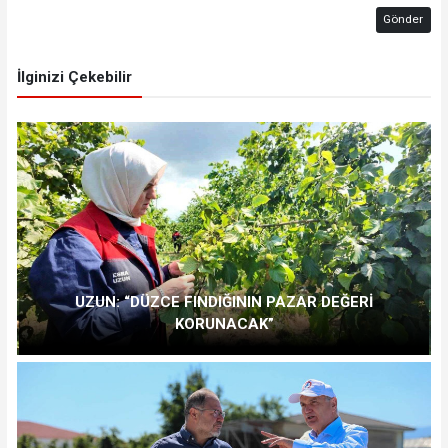
Gönder
İlginizi Çekebilir
UZUN: “DÜZCE FINDIĞININ PAZAR DEĞERİ
KORUNACAK”