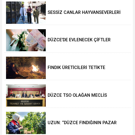
SESSİZ CANLAR HAYVANSEVERLERİ
BEKLİYOR
DÜZCE’DE EVLENECEK ÇİFTLER
DESTEKLENİYOR
FINDIK ÜRETİCİLERİ TETİKTE
DÜZCE TSO OLAĞAN MECLİS
TOPLANTISI GERÇEKLEŞTİRİLDİ
UZUN: “DÜZCE FINDIĞININ PAZAR
DEĞERİ KORUNACAK”