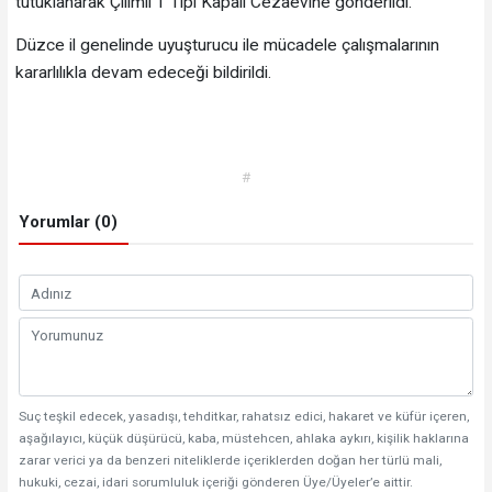
tutuklanarak Çilimli T Tipi Kapalı Cezaevine gönderildi.
Düzce il genelinde uyuşturucu ile mücadele çalışmalarının
kararlılıkla devam edeceği bildirildi.
#
Yorumlar (0)
Suç teşkil edecek, yasadışı, tehditkar, rahatsız edici, hakaret ve küfür içeren,
aşağılayıcı, küçük düşürücü, kaba, müstehcen, ahlaka aykırı, kişilik haklarına
zarar verici ya da benzeri niteliklerde içeriklerden doğan her türlü mali,
hukuki, cezai, idari sorumluluk içeriği gönderen Üye/Üyeler’e aittir.