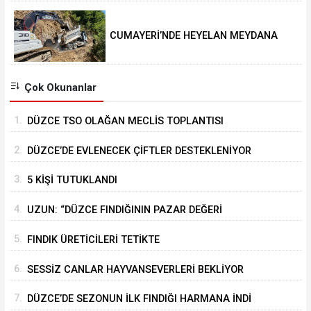
CUMAYERİ’NDE HEYELAN MEYDANA
GELDİ
Çok Okunanlar
1.
DÜZCE TSO OLAĞAN MECLİS TOPLANTISI
GERÇEKLEŞTİRİLDİ
2.
DÜZCE’DE EVLENECEK ÇİFTLER DESTEKLENİYOR
3.
5 KİŞİ TUTUKLANDI
4.
UZUN: “DÜZCE FINDIĞININ PAZAR DEĞERİ
KORUNACAK”
5.
FINDIK ÜRETİCİLERİ TETİKTE
6.
SESSİZ CANLAR HAYVANSEVERLERİ BEKLİYOR
7.
DÜZCE’DE SEZONUN İLK FINDIĞI HARMANA İNDİ