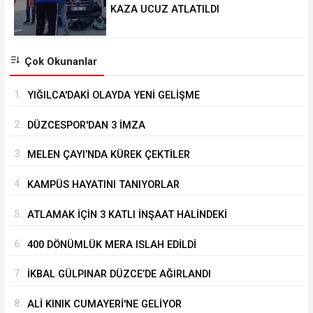
KAZA UCUZ ATLATILDI
Çok Okunanlar
1.
YIĞILCA'DAKİ OLAYDA YENİ GELİŞME
2.
DÜZCESPOR'DAN 3 İMZA
3.
MELEN ÇAYI’NDA KÜREK ÇEKTİLER
4.
KAMPÜS HAYATINI TANIYORLAR
5.
ATLAMAK İÇİN 3 KATLI İNŞAAT HALİNDEKİ
BİNANIN ÜZERİNE ÇIKTI
6.
400 DÖNÜMLÜK MERA ISLAH EDİLDİ
7.
İKBAL GÜLPINAR DÜZCE’DE AĞIRLANDI
8.
ALİ KINIK CUMAYERİ'NE GELİYOR