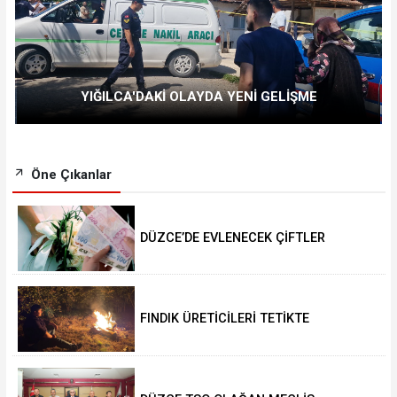
YIĞILCA'DAKİ OLAYDA YENİ GELİŞME
Öne Çıkanlar
DÜZCE’DE EVLENECEK ÇİFTLER
DESTEKLENİYOR
FINDIK ÜRETİCİLERİ TETİKTE