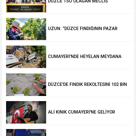
DÜZCE TSO OLAĞAN MECLİS
TOPLANTISI GERÇEKLEŞTİRİLDİ
UZUN: “DÜZCE FINDIĞININ PAZAR
DEĞERİ KORUNACAK”
CUMAYERİ’NDE HEYELAN MEYDANA
GELDİ
DÜZCE’DE FINDIK REKOLTESİNİ 102 BİN
TON AÇIKLADILAR
ALİ KINIK CUMAYERİ'NE GELİYOR