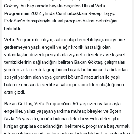
Göktaş, bu kapsamda hayata geçirilen Ulusal Vefa
Programı’nın 2022 yılında Cumhurbaşkanı Recep Tayyip
Erdoğan'ın tensipleriyle ulusal program haline getirildiğini
hatırlattı.
Vefa Programı ile ihtiyaç sahibi olup temel ihtiyaçlarını yerine
getiremeyen yaşlı, engelli ve ağır kronik hastalığı olan
vatandaşları düzenli periyotlarla ziyaret ederek ev ve kişisel
temizliklerinin sağlandığını belirten Bakan Göktaş, çalışmaları
yürüten vefa destek gruplarının büyük bölümünün kadınlardan,
sosyal yardım alan veya geriatri bölümü mezunları ile yaşlı
bakımı konusunda sertifika sahibi personelden oluştuğunun
altını çizdi.
Bakan Göktaş, Vefa Programı’nın, 60 yaş üzeri vatandaşlar,
engelliler, yalnız yaşayan yardıma muhtaç bireyler ve üçten
fazla 16 yaş altı çocuğu bulunan tek ebeveynli aileler gibi
kırılgan gruplara odaklandığını belirterek, programa başvurmak
isteyen ihtiyaç sahibi vatandaşların, bulundukları il veya ilçedeki