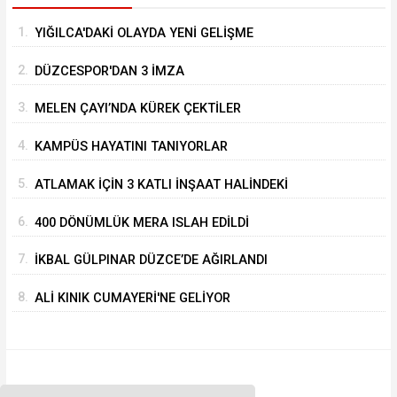
1.
YIĞILCA'DAKİ OLAYDA YENİ GELİŞME
2.
DÜZCESPOR'DAN 3 İMZA
3.
MELEN ÇAYI’NDA KÜREK ÇEKTİLER
4.
KAMPÜS HAYATINI TANIYORLAR
5.
ATLAMAK İÇİN 3 KATLI İNŞAAT HALİNDEKİ
BİNANIN ÜZERİNE ÇIKTI
6.
400 DÖNÜMLÜK MERA ISLAH EDİLDİ
7.
İKBAL GÜLPINAR DÜZCE’DE AĞIRLANDI
8.
ALİ KINIK CUMAYERİ'NE GELİYOR