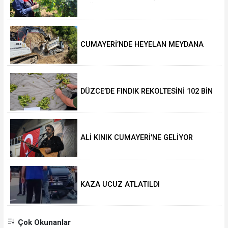
DEĞERİ KORUNACAK”
CUMAYERİ’NDE HEYELAN MEYDANA
GELDİ
DÜZCE’DE FINDIK REKOLTESİNİ 102 BİN
TON AÇIKLADILAR
ALİ KINIK CUMAYERİ'NE GELİYOR
KAZA UCUZ ATLATILDI
Çok Okunanlar