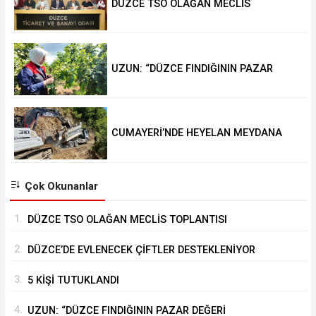
DÜZCE TSO OLAĞAN MECLİS
TOPLANTISI GERÇEKLEŞTİRİLDİ
UZUN: “DÜZCE FINDIĞININ PAZAR
DEĞERİ KORUNACAK”
CUMAYERİ’NDE HEYELAN MEYDANA
GELDİ
Çok Okunanlar
1.
DÜZCE TSO OLAĞAN MECLİS TOPLANTISI
GERÇEKLEŞTİRİLDİ
2.
DÜZCE’DE EVLENECEK ÇİFTLER DESTEKLENİYOR
3.
5 KİŞİ TUTUKLANDI
4.
UZUN: “DÜZCE FINDIĞININ PAZAR DEĞERİ