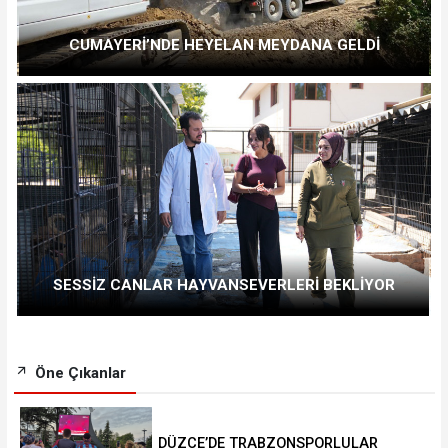
CUMAYERİ’NDE HEYELAN MEYDANA GELDİ
SESSİZ CANLAR HAYVANSEVERLERİ BEKLİYOR
Öne Çıkanlar
DÜZCE’DE TRABZONSPORLULAR