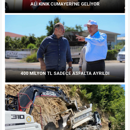
ALİ KINIK CUMAYERİ'NE GELİYOR
400 MİLYON TL SADECE ASFALTA AYRILDI