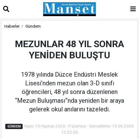
Haberler
Gündem
MEZUNLAR 48 YIL SONRA
YENİDEN BULUŞTU
1978 yılında Düzce Endüstri Meslek
Lisesi’nden mezun olan 3-D sınıfı
öğrencileri, 48 yıl sonra düzenlenen
“Mezun Buluşması”nda yeniden bir araya
gelerek okul anılarını tazeledi.
Yayın: 15 Haziran 2026 - Pazartesi - Güncelleme: 15.06.2026
GÜNDEM
12:23:00