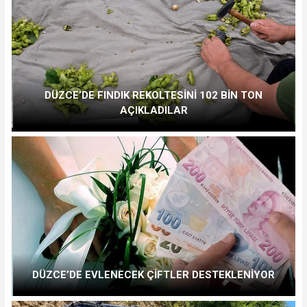
DÜZCE’DE FINDIK REKOLTESİNİ 102 BİN TON
AÇIKLADILAR
DÜZCE’DE EVLENECEK ÇİFTLER DESTEKLENİYOR