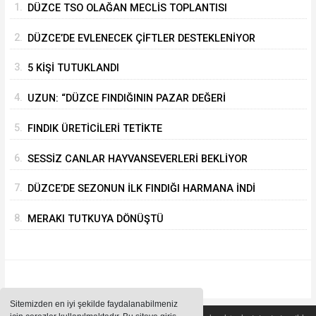
1.
DÜZCE TSO OLAĞAN MECLİS TOPLANTISI
GERÇEKLEŞTİRİLDİ
2.
DÜZCE’DE EVLENECEK ÇİFTLER DESTEKLENİYOR
3.
5 KİŞİ TUTUKLANDI
4.
UZUN: “DÜZCE FINDIĞININ PAZAR DEĞERİ
KORUNACAK”
5.
FINDIK ÜRETİCİLERİ TETİKTE
6.
SESSİZ CANLAR HAYVANSEVERLERİ BEKLİYOR
7.
DÜZCE’DE SEZONUN İLK FINDIĞI HARMANA İNDİ
8.
MERAKI TUTKUYA DÖNÜŞTÜ
Sitemizden en iyi şekilde faydalanabilmeniz