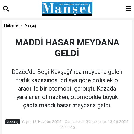
Haberler
Asayiş
MADDİ HASAR MEYDANA
GELDİ
Düzce’de Beçi Kavşağı’nda meydana gelen
trafik kazasında iddiaya göre polis ekip
aracı ile bir otomobil çarpıştı. Kazada
yaralanan olmazken, otomobilde büyük
çapta maddi hasar meydana geldi.
Yayın: 13 Haziran 2026 - Cumartesi - Güncelleme: 13.06.2026
ASAYIŞ
10:11:00