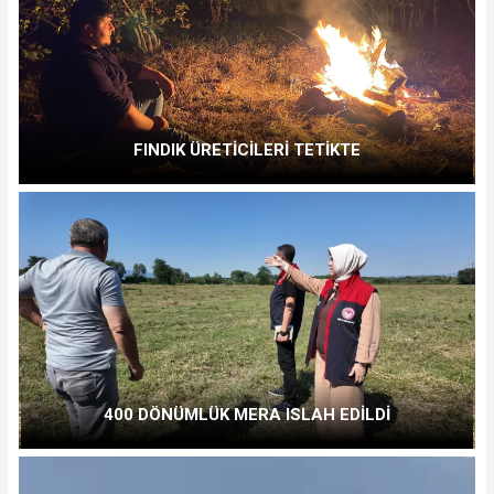
FINDIK ÜRETİCİLERİ TETİKTE
400 DÖNÜMLÜK MERA ISLAH EDİLDİ