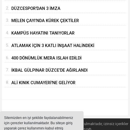
2.
DÜZCESPOR'DAN 3 İMZA
3.
MELEN ÇAYI’NDA KÜREK ÇEKTİLER
4.
KAMPÜS HAYATINI TANIYORLAR
5.
ATLAMAK İÇİN 3 KATLI İNŞAAT HALİNDEKİ
BİNANIN ÜZERİNE ÇIKTI
6.
400 DÖNÜMLÜK MERA ISLAH EDİLDİ
7.
İKBAL GÜLPINAR DÜZCE’DE AĞIRLANDI
8.
ALİ KINIK CUMAYERİ'NE GELİYOR
Sitemizden en iyi şekilde faydalanabilmeniz
için çerezler kullanılmaktadır. Bu siteye giriş
Sitemizde bulunan içeriklerin tüm hakları saklı tutulmaktadır, izinsiz içerikler
yaparak çerez kullanımını kabul etmiş
kullanılamaz. Copyright 2020©