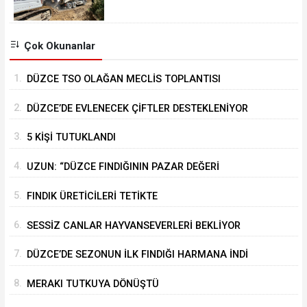
GELDİ
Çok Okunanlar
1.
DÜZCE TSO OLAĞAN MECLİS TOPLANTISI
GERÇEKLEŞTİRİLDİ
2.
DÜZCE’DE EVLENECEK ÇİFTLER DESTEKLENİYOR
3.
5 KİŞİ TUTUKLANDI
4.
UZUN: “DÜZCE FINDIĞININ PAZAR DEĞERİ
KORUNACAK”
5.
FINDIK ÜRETİCİLERİ TETİKTE
6.
SESSİZ CANLAR HAYVANSEVERLERİ BEKLİYOR
7.
DÜZCE’DE SEZONUN İLK FINDIĞI HARMANA İNDİ
8.
MERAKI TUTKUYA DÖNÜŞTÜ