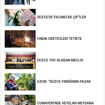
BEKLİYOR
DÜZCE’DE EVLENECEK ÇİFTLER
DESTEKLENİYOR
FINDIK ÜRETİCİLERİ TETİKTE
DÜZCE TSO OLAĞAN MECLİS
TOPLANTISI GERÇEKLEŞTİRİLDİ
UZUN: “DÜZCE FINDIĞININ PAZAR
DEĞERİ KORUNACAK”
CUMAYERİ’NDE HEYELAN MEYDANA