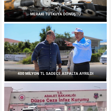
MERAKI TUTKUYA DÖNÜŞTÜ
400 MİLYON TL SADECE ASFALTA AYRILDI