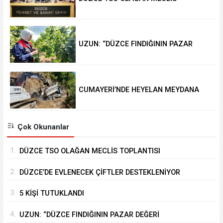
TOPLANTISI GERÇEKLEŞTİRİLDİ
UZUN: “DÜZCE FINDIĞININ PAZAR
DEĞERİ KORUNACAK”
CUMAYERİ’NDE HEYELAN MEYDANA
GELDİ
Çok Okunanlar
1.
DÜZCE TSO OLAĞAN MECLİS TOPLANTISI
GERÇEKLEŞTİRİLDİ
2.
DÜZCE’DE EVLENECEK ÇİFTLER DESTEKLENİYOR
3.
5 KİŞİ TUTUKLANDI
4.
UZUN: “DÜZCE FINDIĞININ PAZAR DEĞERİ