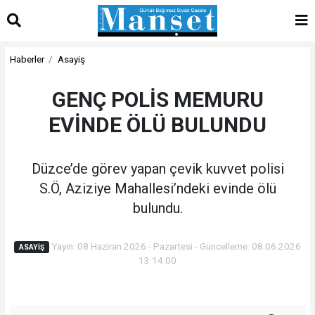
Haberler
Asayiş
GENÇ POLİS MEMURU
EVİNDE ÖLÜ BULUNDU
Düzce’de görev yapan çevik kuvvet polisi
S.Ö, Aziziye Mahallesi’ndeki evinde ölü
bulundu.
Yayın: 08 Haziran 2026 - Pazartesi - Güncelleme: 08.06.2026
ASAYIŞ
13:14:00