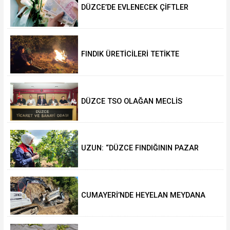
DÜZCE’DE EVLENECEK ÇİFTLER
DESTEKLENİYOR
FINDIK ÜRETİCİLERİ TETİKTE
DÜZCE TSO OLAĞAN MECLİS
TOPLANTISI GERÇEKLEŞTİRİLDİ
UZUN: “DÜZCE FINDIĞININ PAZAR
DEĞERİ KORUNACAK”
CUMAYERİ’NDE HEYELAN MEYDANA
GELDİ