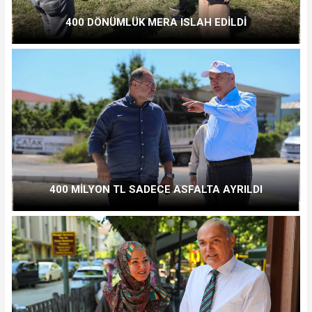
400 DÖNÜMLÜK MERA ISLAH EDİLDİ
400 MİLYON TL SADECE ASFALTA AYRILDI