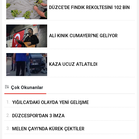
DÜZCE’DE FINDIK REKOLTESİNİ 102 BİN
TON AÇIKLADILAR
ALİ KINIK CUMAYERİ'NE GELİYOR
KAZA UCUZ ATLATILDI
Çok Okunanlar
1.
YIĞILCA'DAKİ OLAYDA YENİ GELİŞME
2.
DÜZCESPOR'DAN 3 İMZA
3.
MELEN ÇAYI’NDA KÜREK ÇEKTİLER