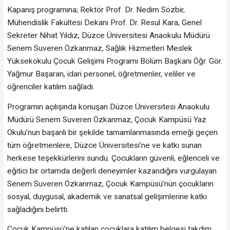
Kapanış programına; Rektör Prof. Dr. Nedim Sözbir,
Mühendislik Fakültesi Dekanı Prof. Dr. Resul Kara, Genel
Sekreter Nihat Yıldız, Düzce Üniversitesi Anaokulu Müdürü
Senem Suveren Özkanmaz, Sağlık Hizmetleri Meslek
Yüksekokulu Çocuk Gelişimi Programı Bölüm Başkanı Öğr. Gör.
Yağmur Başaran, idari personel, öğretmenler, veliler ve
öğrenciler katılım sağladı.
Programın açılışında konuşan Düzce Üniversitesi Anaokulu
Müdürü Senem Suveren Özkanmaz, Çocuk Kampüsü Yaz
Okulu’nun başarılı bir şekilde tamamlanmasında emeği geçen
tüm öğretmenlere, Düzce Üniversitesi’ne ve katkı sunan
herkese teşekkürlerini sundu. Çocukların güvenli, eğlenceli ve
eğitici bir ortamda değerli deneyimler kazandığını vurgulayan
Senem Suveren Özkanmaz, Çocuk Kampüsü’nün çocukların
sosyal, duygusal, akademik ve sanatsal gelişimlerine katkı
sağladığını belirtti.
Çocuk Kampüsü’ne katılan çocuklara katılım belgesi takdim