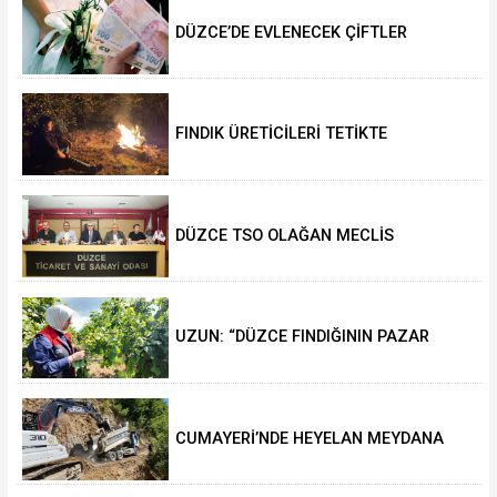
DÜZCE’DE EVLENECEK ÇİFTLER
DESTEKLENİYOR
FINDIK ÜRETİCİLERİ TETİKTE
DÜZCE TSO OLAĞAN MECLİS
TOPLANTISI GERÇEKLEŞTİRİLDİ
UZUN: “DÜZCE FINDIĞININ PAZAR
DEĞERİ KORUNACAK”
CUMAYERİ’NDE HEYELAN MEYDANA
GELDİ