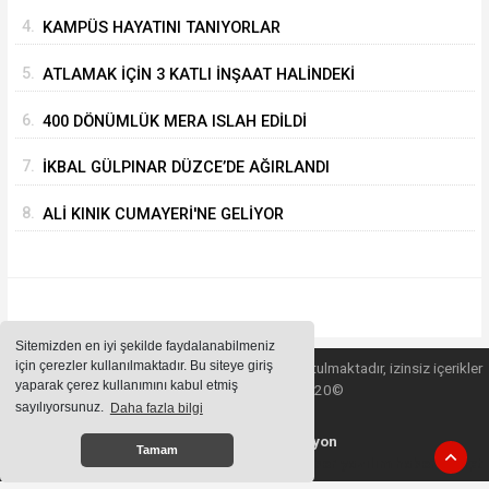
4.
KAMPÜS HAYATINI TANIYORLAR
5.
ATLAMAK İÇİN 3 KATLI İNŞAAT HALİNDEKİ
BİNANIN ÜZERİNE ÇIKTI
6.
400 DÖNÜMLÜK MERA ISLAH EDİLDİ
7.
İKBAL GÜLPINAR DÜZCE’DE AĞIRLANDI
8.
ALİ KINIK CUMAYERİ'NE GELİYOR
Sitemizden en iyi şekilde faydalanabilmeniz
için çerezler kullanılmaktadır. Bu siteye giriş
Sitemizde bulunan içeriklerin tüm hakları saklı tutulmaktadır, izinsiz içerikler
yaparak çerez kullanımını kabul etmiş
kullanılamaz. Copyright 2020©
sayılıyorsunuz.
Daha fazla bilgi
Haber Yazılımı:
Web Aksiyon
Tamam
haber yazılımı
haber paketi
haber scripti
haber yazılım
haber script