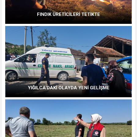
FINDIK ÜRETİCİLERİ TETİKTE
YIĞILCA'DAKİ OLAYDA YENİ GELİŞME