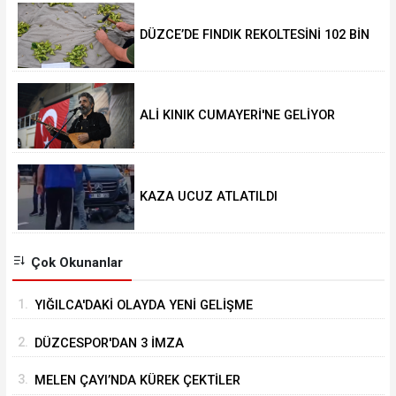
DÜZCE’DE FINDIK REKOLTESİNİ 102 BİN
TON AÇIKLADILAR
ALİ KINIK CUMAYERİ'NE GELİYOR
KAZA UCUZ ATLATILDI
Çok Okunanlar
1.
YIĞILCA'DAKİ OLAYDA YENİ GELİŞME
2.
DÜZCESPOR'DAN 3 İMZA
3.
MELEN ÇAYI’NDA KÜREK ÇEKTİLER